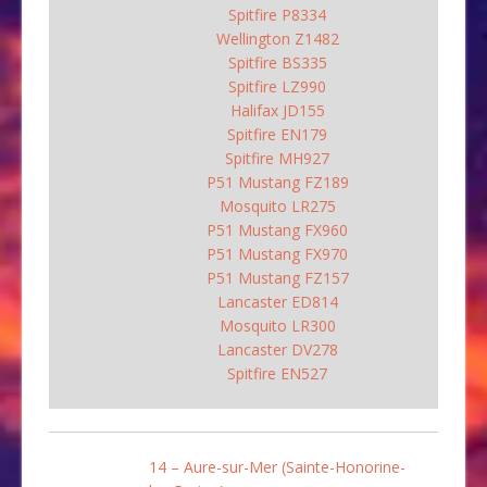
Spitfire P8334
Wellington Z1482
Spitfire BS335
Spitfire LZ990
Halifax JD155
Spitfire EN179
Spitfire MH927
P51 Mustang FZ189
Mosquito LR275
P51 Mustang FX960
P51 Mustang FX970
P51 Mustang FZ157
Lancaster ED814
Mosquito LR300
Lancaster DV278
Spitfire EN527
14 – Aure-sur-Mer (Sainte-Honorine-