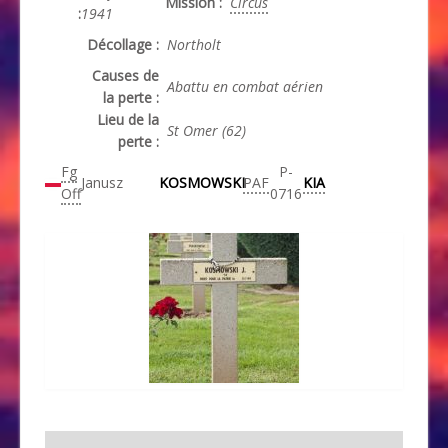
Mission :
Circus
:
1941
Décollage :
Northolt
Causes de
Abattu en combat aérien
la perte :
Lieu de la
St Omer (62)
perte :
Fg
P-
Janusz
KOSMOWSKI
PAF
KIA
Off
0716