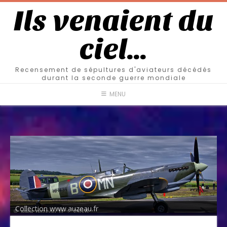
Ils venaient du
ciel…
Recensement de sépultures d'aviateurs décédés
durant la seconde guerre mondiale
MENU
Collection www.auzeau.fr