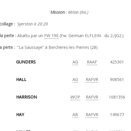
Mission :
Milan (Ita.)
ollage :
Syerston à 20:20
a perte :
Abattu par un
FW 190
(Fw. German ELFLEIN du 2./JG2.)
a perte :
“La Saussaye” à Berchères-les-Pierres (28)
GUNDERS
AG
RAAF
425301
HALL
AG
RAFVR
908561
HARRISON
WOP
RAFVR
1081356
HAY
AB
RAFVR
149677