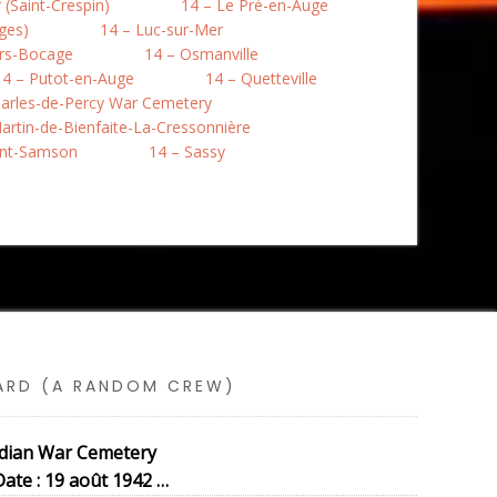
(Saint-Crespin)
14 – Le Pré-en-Auge
ges)
14 – Luc-sur-Mer
rs-Bocage
14 – Osmanville
14 – Putot-en-Auge
14 – Quetteville
harles-de-Percy War Cemetery
artin-de-Bienfaite-La-Cressonnière
int-Samson
14 – Sassy
SARD (A RANDOM CREW)
dian War Cemetery
Date : 19 août 1942 …