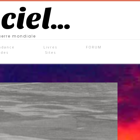
 ciel…
uerre mondiale
ndance
Livres
FORUM
ades
Sites