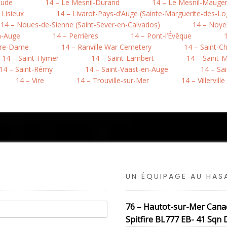
aude
14 – Le Mesnil-Durand
14 – Le Mesnil-Mauger 
 Lisieux
14 – Livarot-Pays-d’Auge (Sainte-Marguerite-des-Lo
14 – Noues-de-Sienne (Saint-Sever-en-Calvados)
14 – Noye
n-Auge
14 – Perrières
14 – Pont-l’Évêque
otre-Dame
14 – Ranville War Cemetery
14 – Saint-C
14 – Saint-Hymer
14 – Saint-Lambert
14 – Saint-M
14 – Saint-Rémy
14 – Saint-Vaast-en-Auge
14 – Sa
14 – Vire
14 – Trouville-sur-Mer
14 – Villerville
UN ÉQUIPAGE AU HA
76 – Hautot-sur-Mer Cana
Spitfire BL777 EB- 41 Sqn 