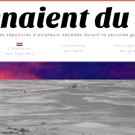
enaient du
e sépultures d'aviateurs décédés durant la seconde g
Classement
Correspo
Cimetières
par date
des gr
aux Pays-Bas