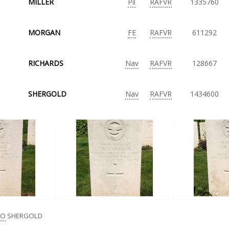
MILLER
Pil
RAFVR
1335760
MORGAN
FE
RAFVR
611292
RICHARDS
Nav
RAFVR
128667
SHERGOLD
Nav
RAFVR
1434600
O
SHERGOLD