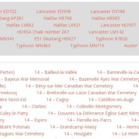
er ED722
Lancaster ED998
Lancaster DV186
tang AP261
Halifax HR798
Halifax HR985
Halifax LV882
Halifax LV921
Lancaster ND507
HORSA Chalk number 267
Lancaster LM142
 MN341
P51 Mustang HB827
Typhoon R7820
Typhoon MN463
Typhoon MN719
Auster 
-Pertes)
14 – Bailleul-la-Vallée
14 – Banneville-la-
 – Bayeux War Memorial
14 – Bazenville Ryes War Cemeter
le)
14 – Bény-sur-Mer Canadian War Cemetery
14 
onnebosq
14 – Bretteville-sur-Laize Canadian War Cemetery
ière Nord-Est
14 – Cagny
14 – Castillon-en-Auge
y
14 – Clarbec
14 – Colleville-Montgomery
 Culey-le-Patry
14 – Douvres-La-Délivrance Église Saint Rém
ry
14 – Espins
14 – Fierville-les-Parcs
14 
litaire Polonais
14 – Grandcamp-Maisy
14 – Herma
-Bagues War Cemetery
14 – Houlgate
14 – Le Hom (