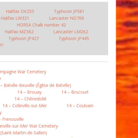
Halifax DK255
Typhoon JP581
Halifax LW321
Lancaster ND706
HORSA Chalk number 42
Halifax MZ362
Lancaster LM262
Typhoon JP427
Typhoon JP445
??
Campagne War Cemetery
y
– Biéville-Beuville (Église de Biéville)
14 – Brouay
14 – Brucourt
14 – Chênedollé
14 – Colleville-sur-Mer
14 – Coulvain
y
– Frenouville
nville-sur-Mer War Cemetery
Saint-Martin-de-Sallen)