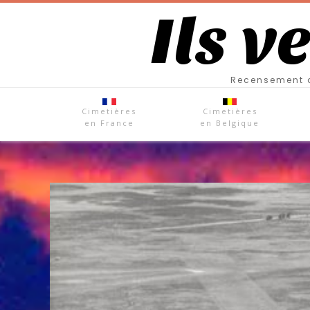
Ils v
Recensement d
Cimetières
Cimetières
en France
en Belgique