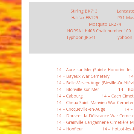
Stirling BK713
Lancast
Halifax EB129
P51 Mus
Mosquito LR274
HORSA LH405 Chalk number 100
Typhoon JP541
Typhoon
14 – Aure-sur-Mer (Sainte-Honorine-les
14 – Bayeux War Cemetery
14
14 – Belle-Vie-en-Auge (Biéville-Quétiévil
14 – Blonville-sur-Mer
14 – B
14 – Cabourg
14 – Caen Cimet
14 – Cheux Saint-Manvieu War Cemeter
14 – Cricqueville-en-Auge
14 –
14 – Douvres-la-Délivrance War Cemete
14 – Grainville-Langannerie Cimetière Mi
14 – Honfleur
14 – Hottot-les