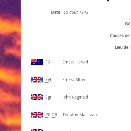
Date :
15 août 1943
Déc
Causes de l
Lieu de l
FS
Ernest Harold
Sgt
Ernest Alfred
Sgt
John Reginald
Plt Off
Timothy MacLean