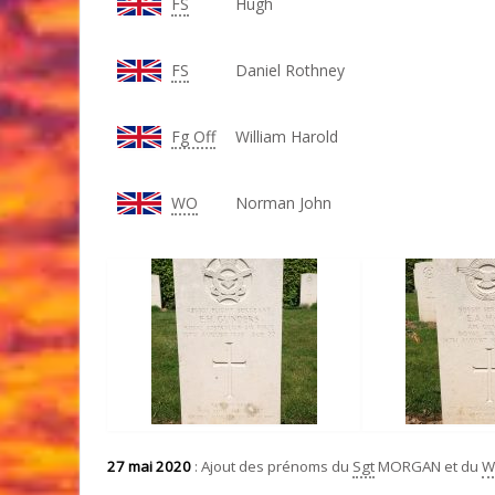
FS
Hugh
FS
Daniel Rothney
Fg Off
William Harold
WO
Norman John
27 mai 2020
: Ajout des prénoms du
Sgt
MORGAN et du
W