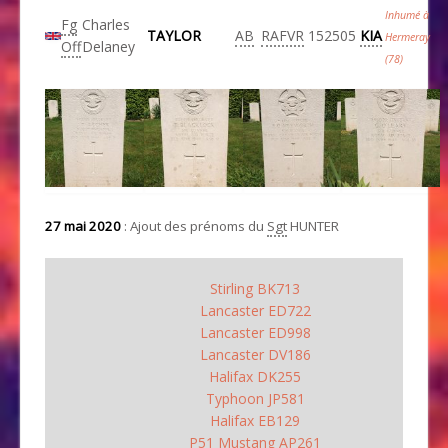
Inhumé à
Fg
Charles
TAYLOR
AB
RAFVR
152505
KIA
Hermeray
Off
Delaney
(78)
27 mai 2020
: Ajout des prénoms du
Sgt
HUNTER
Stirling BK713
Lancaster ED722
Lancaster ED998
Lancaster DV186
Halifax DK255
Typhoon JP581
Halifax EB129
P51 Mustang AP261