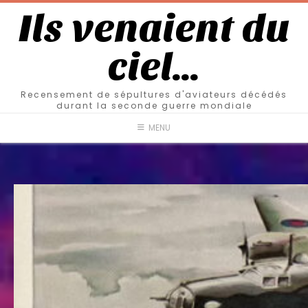
Ils venaient du
ciel…
Recensement de sépultures d'aviateurs décédés
durant la seconde guerre mondiale
MENU