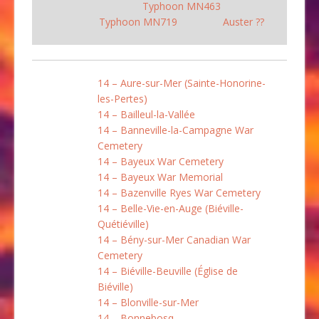
Typhoon MN463
Typhoon MN719
Auster ??
14 – Aure-sur-Mer (Sainte-Honorine-
les-Pertes)
14 – Bailleul-la-Vallée
14 – Banneville-la-Campagne War
Cemetery
14 – Bayeux War Cemetery
14 – Bayeux War Memorial
14 – Bazenville Ryes War Cemetery
14 – Belle-Vie-en-Auge (Biéville-
Quétiéville)
14 – Bény-sur-Mer Canadian War
Cemetery
14 – Biéville-Beuville (Église de
Biéville)
14 – Blonville-sur-Mer
14 – Bonnebosq