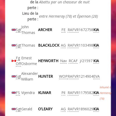
de la
Abattu par un chasseur de nuit
perte :
Lieu de la
entre Hermeray (78) et Épernon (28)
perte :
John
Sgt
ARCHER
FE
RAFVR
1672758
KIA
Thomas
Sgt
Thomas
BLACKLOCK
AG
RAFVR
1103498
KIA
Fg
Ernest
HEYWORTH
Nav
RCAF
J/21597
KIA
Off
Osborme
Alexander
Sgt
HUNTER
WOP
RAFVR
1214904
EVA
William
Inhumé à
FS
Vijendra
KUMAR
Pil
RAFVR
1179582
KIA
Hermeray
(78)
Sgt
Gerald
O’LEARY
AG
RAFVR
1896029
KIA