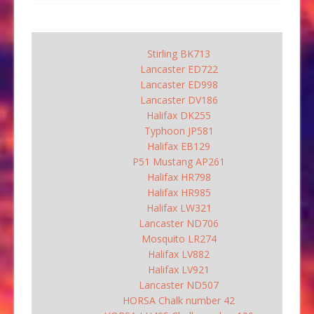
Stirling BK713
Lancaster ED722
Lancaster ED998
Lancaster DV186
Halifax DK255
Typhoon JP581
Halifax EB129
P51 Mustang AP261
Halifax HR798
Halifax HR985
Halifax LW321
Lancaster ND706
Mosquito LR274
Halifax LV882
Halifax LV921
Lancaster ND507
HORSA Chalk number 42