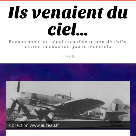
Ils venaient du
ciel…
Recensement de sépultures d'aviateurs décédés
durant la seconde guerre mondiale
MENU
Collection www.auzeau.fr