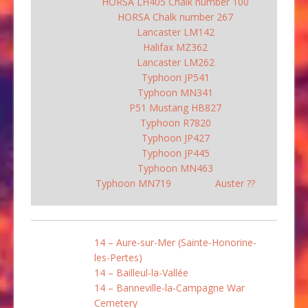
HORSA LH405 Chalk number 100
HORSA Chalk number 267
Lancaster LM142
Halifax MZ362
Lancaster LM262
Typhoon JP541
Typhoon MN341
P51 Mustang HB827
Typhoon R7820
Typhoon JP427
Typhoon JP445
Typhoon MN463
Typhoon MN719
Auster ??
14 – Aure-sur-Mer (Sainte-Honorine-
les-Pertes)
14 – Bailleul-la-Vallée
14 – Banneville-la-Campagne War
Cemetery