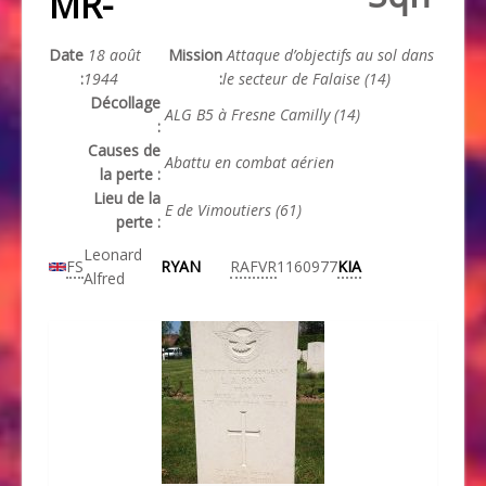
MR-
Date
18 août
Mission
Attaque d’objectifs au sol dans
:
1944
:
le secteur de Falaise (14)
Décollage
ALG B5 à Fresne Camilly (14)
:
Causes de
Abattu en combat aérien
la perte :
Lieu de la
E de Vimoutiers (61)
perte :
Leonard
FS
RYAN
RAFVR
1160977
KIA
Alfred