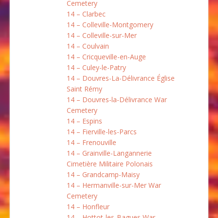
Cemetery
14 – Clarbec
14 – Colleville-Montgomery
14 – Colleville-sur-Mer
14 – Coulvain
14 – Cricqueville-en-Auge
14 – Culey-le-Patry
14 – Douvres-La-Délivrance Église
Saint Rémy
14 – Douvres-la-Délivrance War
Cemetery
14 – Espins
14 – Fierville-les-Parcs
14 – Frenouville
14 – Grainville-Langannerie
Cimetière Militaire Polonais
14 – Grandcamp-Maisy
14 – Hermanville-sur-Mer War
Cemetery
14 – Honfleur
14 – Hottot-les-Bagues War