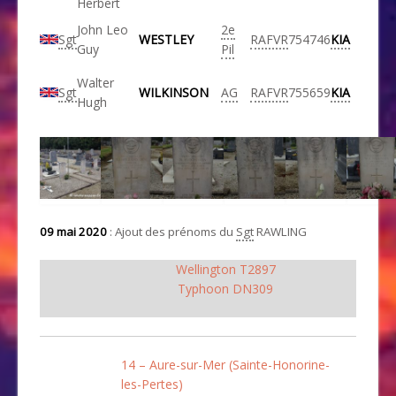
Herbert
John Leo
2e
Sgt
WESTLEY
RAFVR
754746
KIA
Guy
Pil
Walter
Sgt
WILKINSON
AG
RAFVR
755659
KIA
Hugh
09 mai 2020
: Ajout des prénoms du
Sgt
RAWLING
Wellington T2897
Typhoon DN309
14 – Aure-sur-Mer (Sainte-Honorine-
les-Pertes)