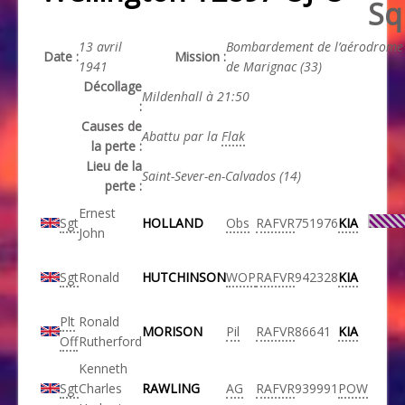
Sq
13 avril
Bombardement de l’aérodrome
Date :
Mission :
1941
de Marignac (33)
Décollage
Mildenhall à 21:50
:
Causes de
Abattu par la
Flak
la perte :
Lieu de la
Saint-Sever-en-Calvados (14)
perte :
Ernest
Sgt
HOLLAND
Obs
RAFVR
751976
KIA
John
Sgt
Ronald
HUTCHINSON
WOP
RAFVR
942328
KIA
Plt
Ronald
MORISON
Pil
RAFVR
86641
KIA
Off
Rutherford
Kenneth
Sgt
Charles
RAWLING
AG
RAFVR
939991
POW