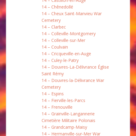
14 – Castillon-en-Auge
14 – Chênedollé
14 – Cheux Saint-Manvieu War
Cemetery
14 – Clarbec
14 – Colleville-Montgomery
14 – Colleville-sur-Mer
14 – Coulvain
14 – Cricqueville-en-Auge
14 – Culey-le-Patry
14 – Douvres-La-Délivrance Église
Saint Rémy
14 – Douvres-la-Délivrance War
Cemetery
14 – Espins
14 – Fierville-les-Parcs
14 – Frenouville
14 – Grainville-Langannerie
Cimetière Militaire Polonais
14 – Grandcamp-Maisy
14 – Hermanville-sur-Mer War