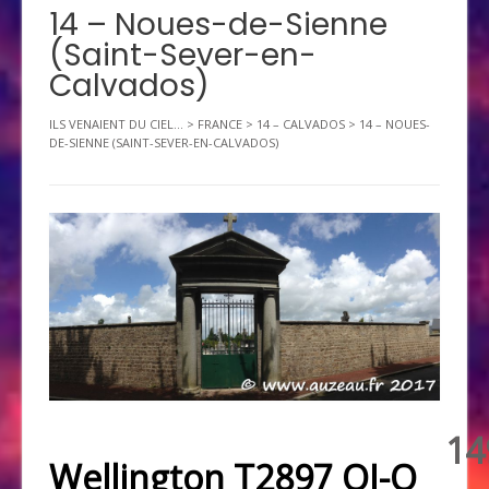
14 – Noues-de-Sienne
(Saint-Sever-en-
Calvados)
ILS VENAIENT DU CIEL...
>
FRANCE
>
14 – CALVADOS
>
14 – NOUES-
DE-SIENNE (SAINT-SEVER-EN-CALVADOS)
14
Wellington T2897 OJ-O