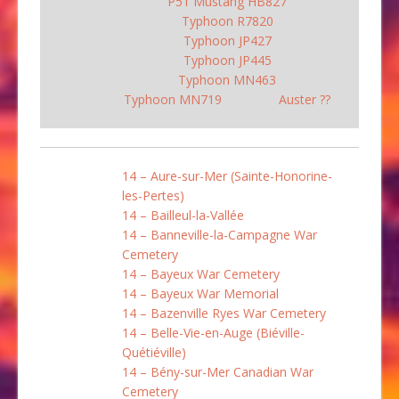
P51 Mustang HB827
Typhoon R7820
Typhoon JP427
Typhoon JP445
Typhoon MN463
Typhoon MN719
Auster ??
14 – Aure-sur-Mer (Sainte-Honorine-
les-Pertes)
14 – Bailleul-la-Vallée
14 – Banneville-la-Campagne War
Cemetery
14 – Bayeux War Cemetery
14 – Bayeux War Memorial
14 – Bazenville Ryes War Cemetery
14 – Belle-Vie-en-Auge (Biéville-
Quétiéville)
14 – Bény-sur-Mer Canadian War
Cemetery