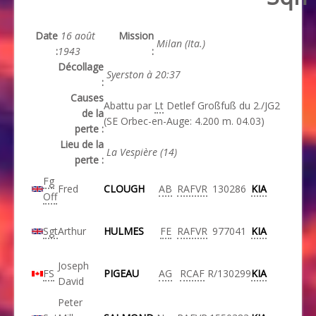
Date
16 août
Mission
Milan (Ita.)
:
1943
:
Décollage
Syerston à 20:37
:
Causes
Abattu par
Lt
Detlef Großfuß du 2./JG2
de la
(SE Orbec-en-Auge: 4.200 m. 04.03)
perte :
Lieu de la
La Vespière (14)
perte :
Fg
Fred
CLOUGH
AB
RAFVR
130286
KIA
Off
Sgt
Arthur
HULMES
FE
RAFVR
977041
KIA
Joseph
FS
PIGEAU
AG
RCAF
R/130299
KIA
David
Peter