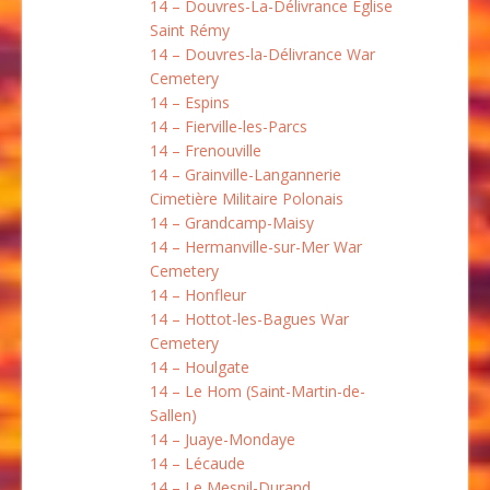
14 – Douvres-La-Délivrance Église
Saint Rémy
14 – Douvres-la-Délivrance War
Cemetery
14 – Espins
14 – Fierville-les-Parcs
14 – Frenouville
14 – Grainville-Langannerie
Cimetière Militaire Polonais
14 – Grandcamp-Maisy
14 – Hermanville-sur-Mer War
Cemetery
14 – Honfleur
14 – Hottot-les-Bagues War
Cemetery
14 – Houlgate
14 – Le Hom (Saint-Martin-de-
Sallen)
14 – Juaye-Mondaye
14 – Lécaude
14 – Le Mesnil-Durand