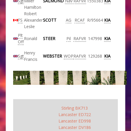
Sgt
Miller
SALMOND
Nav
RAFVR
1550383
KIA
Hamilton
Robert
FS
Alexander
SCOTT
AG
RCAF
R/95664
KIA
Leslie
Plt
Ronald
STEER
Pil
RAFVR
147998
KIA
Off
Henry
Sgt
WEBSTER
WOP
RAFVR
129268
KIA
Francis
Stirling BK713
Lancaster ED722
Lancaster ED998
Lancaster DV186