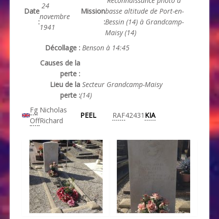
Reconnaissance photo à
24
Date
Mission
basse altitude de Port-en-
novembre
:
:
Bessin (14) à Grandcamp-
1941
Maisy (14)
Décollage :
Benson à 14:45
Causes de la
perte :
Lieu de la
Secteur Grandcamp-Maisy
perte :
(14)
Fg
Nicholas
PEEL
RAF
42431
KIA
Off
Richard