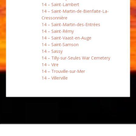
14 – Saint-Lambert
14 – Saint-Martin-de-Bienfaite-La-
Cressonnière
14 – Saint-Martin-des-Entrées
14 – Saint-Rémy
14 – Saint-Vaast-en-Auge
14 – Saint-Samson
14 – Sassy
14 – Tilly-sur-Seules War Cemetery
14 – Vire
14 – Trouville-sur-Mer
14 – Villerville