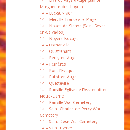
14 – Livarot-Pays-d’Auge (Sainte-
Marguerite-des-Loges)
14 – Luc-sur-Mer
14 – Merville-Franceville-Plage
14 – Noues-de-Sienne (Saint-Sever-
en-Calvados)
14 – Noyers-Bocage
14 – Osmanville
14 – Ouistreham
14 – Percy-en-Auge
14 – Perrières
14 – Pont-l’Évêque
14 – Putot-en-Auge
14 – Quetteville
14 – Ranville Église de l’Assomption
Notre-Dame
14 – Ranville War Cemetery
14 – Saint-Charles-de-Percy War
Cemetery
14 – Saint Désir War Cemetery
14 – Saint-Hymer