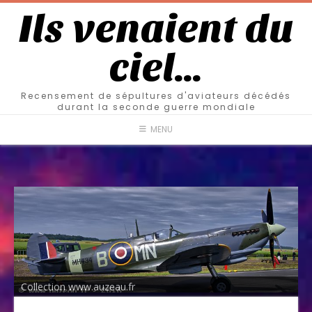
Ils venaient du
ciel…
Recensement de sépultures d'aviateurs décédés
durant la seconde guerre mondiale
MENU
Collection www.auzeau.fr