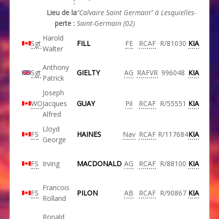
:
Lieu de la
“Calvaire Saint Germain” à Lesquielles-
perte :
Saint-Germain (02)
Harold
Sgt
FILL
FE
RCAF
R/81030
KIA
Walter
Anthony
Sgt
GIELTY
AG
RAFVR
996048
KIA
Patrick
Joseph
WO
Jacques
GUAY
Pil
RCAF
R/55551
KIA
Alfred
Lloyd
FS
HAINES
Nav
RCAF
R/117684
KIA
George
FS
Irving
MACDONALD
AG
RCAF
R/88100
KIA
Francois
FS
PILON
AB
RCAF
R/90867
KIA
Rolland
Ronald