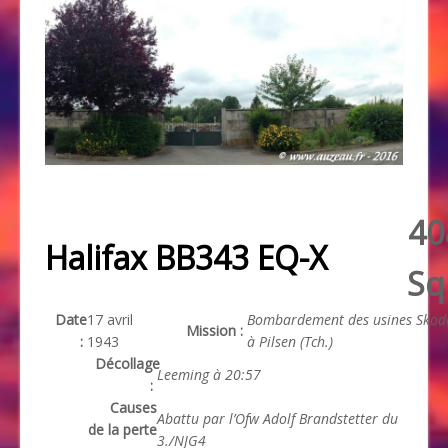
40
Halifax BB343 EQ-X
Sq
Date
17 avril
Bombardement des usines Skod
Mission :
:
1943
à Pilsen (Tch.)
Décollage
Leeming à 20:57
:
Causes
Abattu par l’Ofw Adolf Brandstetter du
de la perte
3./NJG4