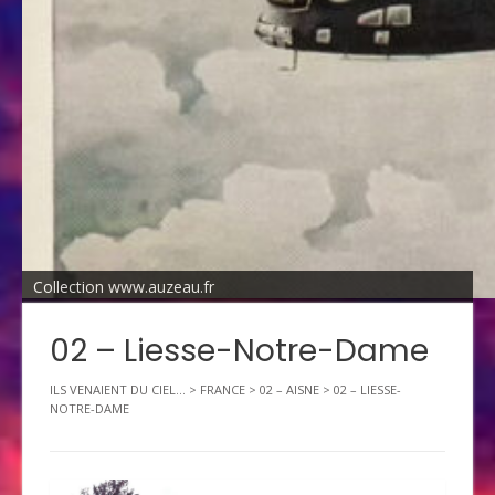
Collection www.auzeau.fr
02 – Liesse-Notre-Dame
ILS VENAIENT DU CIEL...
>
FRANCE
>
02 – AISNE
>
02 – LIESSE-
NOTRE-DAME