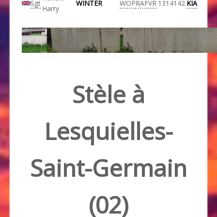
Sgt
WINTER
WOP
RAFVR
1314142
KIA
Harry
Stèle à
Lesquielles-
Saint-Germain
(02)