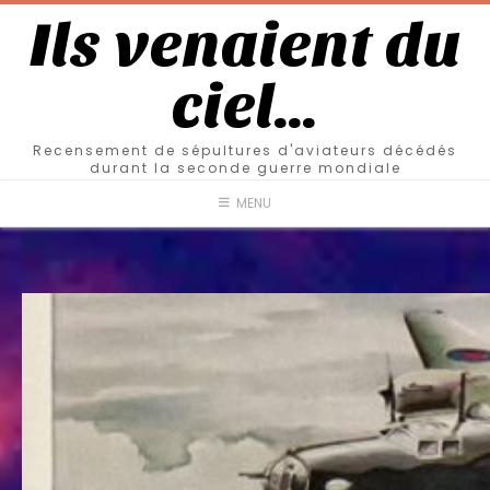
Ils venaient du
ciel…
Recensement de sépultures d'aviateurs décédés
durant la seconde guerre mondiale
MENU