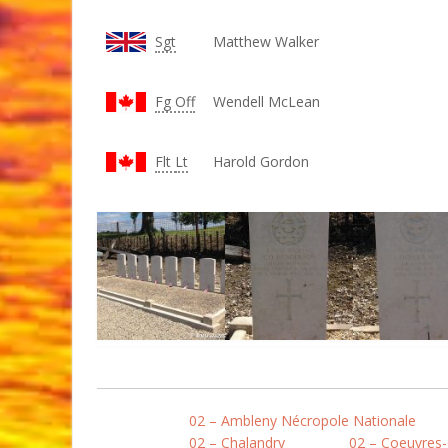
Sgt
Matthew Walker
Fg Off
Wendell McLean
Flt
Lt
Harold Gordon
02 – Ambleny Nécropole Nationale
02 – Chalandry
02 – Coeuvres-