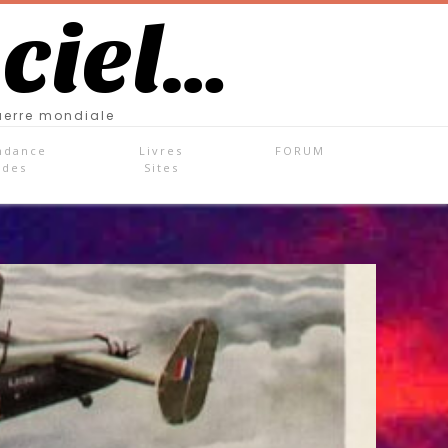
 ciel…
uerre mondiale
ndance
Livres
FORUM
ades
Sites