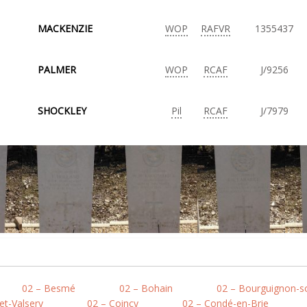
MACKENZIE
WOP
RAFVR
1355437
PALMER
WOP
RCAF
J/9256
SHOCKLEY
Pil
RCAF
J/7979
02 – Besmé
02 – Bohain
02 – Bourguignon-s
et-Valsery
02 – Coincy
02 – Condé-en-Brie