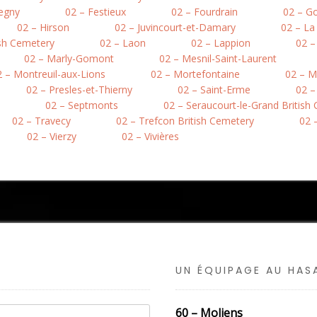
egny
02 – Festieux
02 – Fourdrain
02 – Go
02 – Hirson
02 – Juvincourt-et-Damary
02 – L
ish Cemetery
02 – Laon
02 – Lappion
02 –
02 – Marly-Gomont
02 – Mesnil-Saint-Laurent
2 – Montreuil-aux-Lions
02 – Mortefontaine
02 – M
02 – Presles-et-Thierny
02 – Saint-Erme
02 –
02 – Septmonts
02 – Seraucourt-le-Grand British
02 – Travecy
02 – Trefcon British Cemetery
02 –
02 – Vierzy
02 – Vivières
UN ÉQUIPAGE AU HA
60 – Moliens