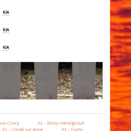
KIA
KIA
KIA
ous-Coucy
02 – Brissy-Hamégicourt
02 – Condé-sur-Aisne
02 – Cugny