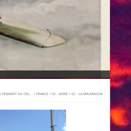
S VENAIENT DU CIEL...
>
FRANCE
>
02 – AISNE
>
02 – LA MALMAISON