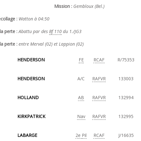
Mission :
Gembloux (Bel.)
collage :
Watton à 04:50
a perte :
Abattu par des
Bf 110
du 1./JG3
la perte :
entre Merval (02) et Lappion (02)
HENDERSON
FE
RCAF
R/75353
HENDERSON
A/C
RAFVR
133003
HOLLAND
AB
RAFVR
132994
KIRKPATRICK
Nav
RAFVR
132995
LABARGE
2e
Pil
RCAF
J/16635