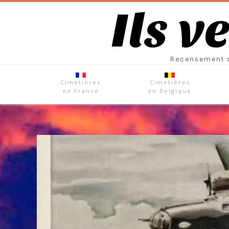
Ils v
Recensement d
Cimetières
Cimetières
en France
en Belgique