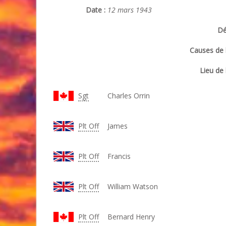
Date :
12 mars 1943
Dé
Causes de l
Lieu de 
Sgt
Charles Orrin
Plt Off
James
Plt Off
Francis
Plt Off
William Watson
Plt Off
Bernard Henry