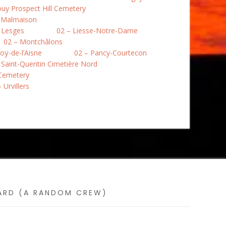
uy Prospect Hill Cemetery
a Malmaison
 Lesges
02 – Liesse-Notre-Dame
02 – Montchâlons
oÿ-de-l’Aisne
02 – Pancy-Courtecon
 Saint-Quentin Cimetière Nord
 Cemetery
 Urvillers
SARD (A RANDOM CREW)