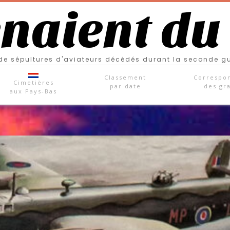
enaient du
e sépultures d'aviateurs décédés durant la seconde g
Classement
Correspo
Cimetières
par date
des gr
aux Pays-Bas