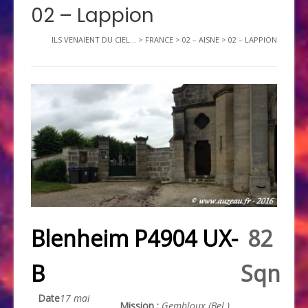
02 – Lappion
ILS VENAIENT DU CIEL...
>
FRANCE
>
02 – AISNE
>
02 – LAPPION
Blenheim P4904 UX-
82
B
Sqn
Date
17 mai
Mission :
Gembloux (Bel.)