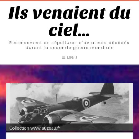
Ils venaient du
ciel…
Recensement de sépultures d'aviateurs décédés
durant la seconde guerre mondiale
MENU
Collection www.auzeau.fr