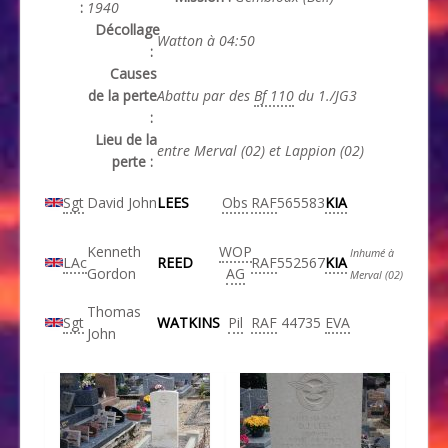
:
1940
Décollage
Watton à 04:50
:
Causes
de la perte
Abattu par des
Bf 110
du 1./JG3
:
Lieu de la
entre Merval (02) et Lappion (02)
perte :
Sgt
David John
LEES
Obs
RAF
565583
KIA
Kenneth
WOP
Inhumé à
LAc
REED
RAF
552567
KIA
Gordon
AG
Merval (02)
Thomas
Sgt
WATKINS
Pil
RAF
44735
EVA
John