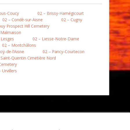
ous-Coucy
02 – Brissy-Hamégicourt
02 – Condé-sur-Aisne
02 – Cugny
uy Prospect Hill Cemetery
a Malmaison
 Lesges
02 – Liesse-Notre-Dame
02 – Montchâlons
oÿ-de-l’Aisne
02 – Pancy-Courtecon
 Saint-Quentin Cimetière Nord
 Cemetery
 Urvillers