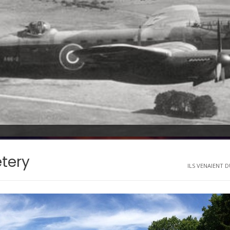
etery
ILS VENAIENT DU