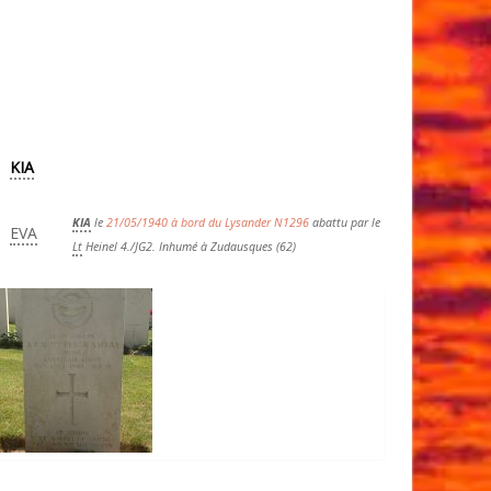
KIA
KIA
le
21/05/1940 à bord du Lysander N1296
abattu par le
EVA
Lt
Heinel 4./JG2. Inhumé à Zudausques (62)