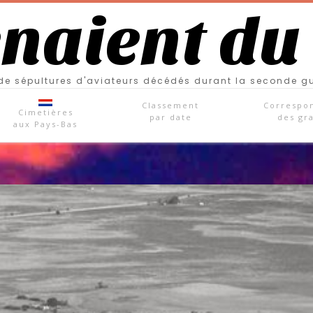
enaient du
e sépultures d'aviateurs décédés durant la seconde g
Classement
Correspo
Cimetières
par date
des gr
aux Pays-Bas