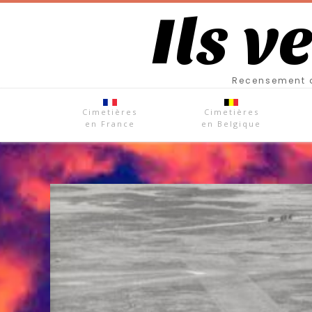
Ils v
Recensement d
Cimetières
Cimetières
en France
en Belgique