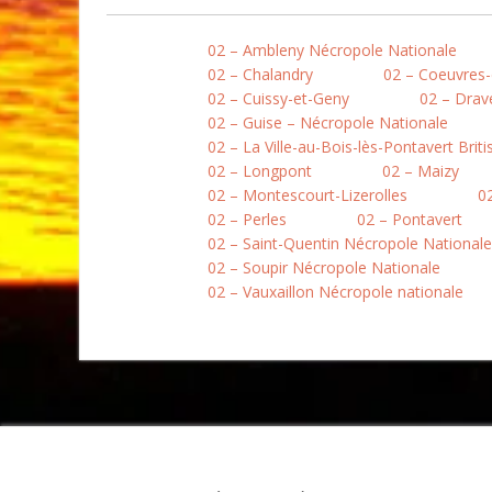
02 – Ambleny Nécropole Nationale
02 – Chalandry
02 – Coeuvres-
02 – Cuissy-et-Geny
02 – Drav
02 – Guise – Nécropole Nationale
02 – La Ville-au-Bois-lès-Pontavert Brit
02 – Longpont
02 – Maizy
02 – Montescourt-Lizerolles
0
02 – Perles
02 – Pontavert
02 – Saint-Quentin Nécropole Nationale
02 – Soupir Nécropole Nationale
02 – Vauxaillon Nécropole nationale