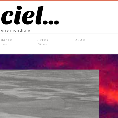
 ciel…
uerre mondiale
ndance
Livres
FORUM
ades
Sites