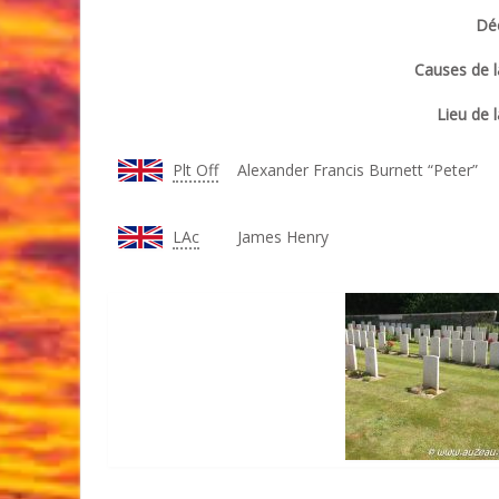
Déc
Causes de l
Lieu de l
Plt Off
Alexander Francis Burnett “Peter”
LAc
James Henry