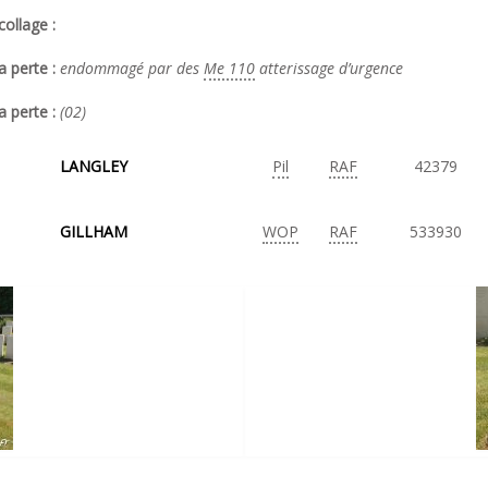
ollage :
a perte :
endommagé par des
Me 110
atterissage d’urgence
a perte :
(02)
LANGLEY
Pil
RAF
42379
GILLHAM
WOP
RAF
533930