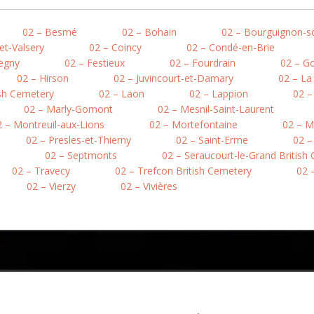
02 – Besmé
02 – Bohain
02 – Bourguignon-s
et-Valsery
02 – Coincy
02 – Condé-en-Brie
egny
02 – Festieux
02 – Fourdrain
02 – Go
02 – Hirson
02 – Juvincourt-et-Damary
02 – L
ish Cemetery
02 – Laon
02 – Lappion
02 –
02 – Marly-Gomont
02 – Mesnil-Saint-Laurent
2 – Montreuil-aux-Lions
02 – Mortefontaine
02 – M
02 – Presles-et-Thierny
02 – Saint-Erme
02 –
02 – Septmonts
02 – Seraucourt-le-Grand British
02 – Travecy
02 – Trefcon British Cemetery
02 –
02 – Vierzy
02 – Vivières