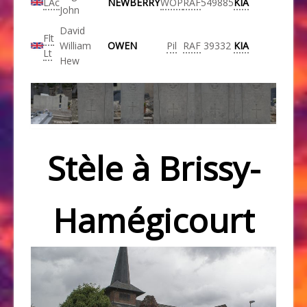
LAc
NEWBERRY
WOP
RAF
549885
KIA
John
David
Flt
William
OWEN
Pil
RAF
39332
KIA
Lt
Hew
Stèle à Brissy-
Hamégicourt