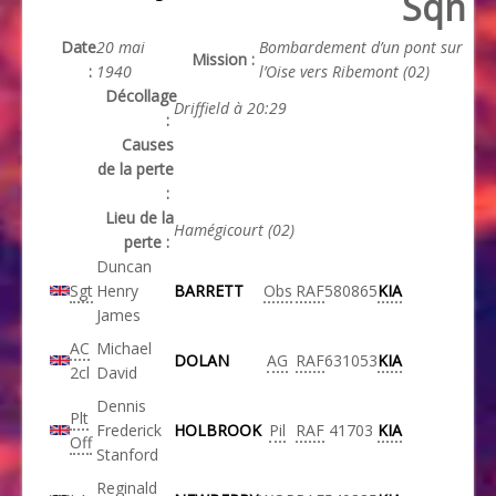
Sqn
Date
20 mai
Bombardement d’un pont sur
Mission :
:
1940
l’Oise vers Ribemont (02)
Décollage
Driffield à 20:29
:
Causes
de la perte
:
Lieu de la
Hamégicourt (02)
perte :
Duncan
Sgt
Henry
BARRETT
Obs
RAF
580865
KIA
James
AC
Michael
DOLAN
AG
RAF
631053
KIA
2cl
David
Dennis
Plt
Frederick
HOLBROOK
Pil
RAF
41703
KIA
Off
Stanford
Reginald