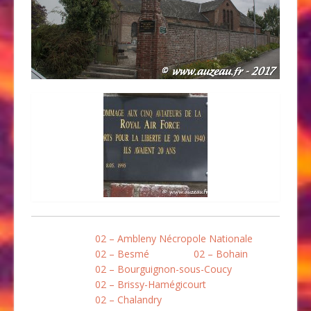
02 – Ambleny Nécropole Nationale
02 – Besmé
02 – Bohain
02 – Bourguignon-sous-Coucy
02 – Brissy-Hamégicourt
02 – Chalandry