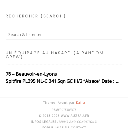
RECHERCHER (SEARCH)
UN ÉQUIPAGE AU HASARD (A RANDOM
CREW)
76 – Beauvoir-en-Lyons
Spitfire PL395 NL-C 341 Sqn GC III/2 “Alsace” Date : …
Theme: Avant par
Kaira
REMERCIEMENTS
© 2013-2026 WWW.AUZEAU.FR
INFOS LÉGALES
(TERMS AND CONDITIONS)
FORMULAIRE DE CONTACT