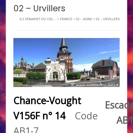
02 – Urvillers
ILS VENAIENT DU CIEL...
>
FRANCE
>
02 – AISNE
>
02 – URVILLERS
Chance-Vought
Escadr
V156F n° 14
Code
AB
AB1-7