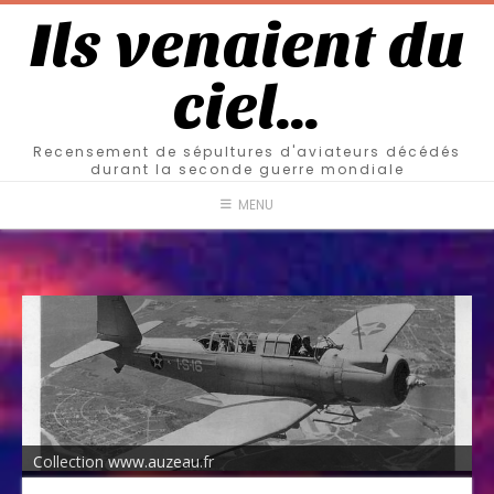
Ils venaient du
ciel…
Recensement de sépultures d'aviateurs décédés
durant la seconde guerre mondiale
MENU
Collection www.auzeau.fr