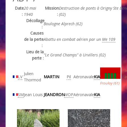
Date
20 mai
Mission
Destruction de ponts à Origny Ste Ben
:
1940
:
(02)
Décollage
Boulogne Alprech (62)
:
Causes
de la perte
Abattu en combat aérien par un
Me 109
:
Lieu de la
“Le Grand Champs” à Urvillers (02)
perte :
I
Julien
LV
MARTIN
Pil
Aéronavale
KIA
à
Thormod
Froulay (61)
SM
Jean Louis
JEANDRON
WOP
Aéronavale
KIA