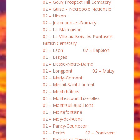
02 – Gouy Prospect Hill Cemetery
02 – Guise – Nécropole Nationale
02 – Hirson
02 – Juvincourt-et-Damary
02 – La Malmaison
02 – La Ville-au-Bois-lès-Pontavert
British Cemetery
02 – Laon
02 – Lappion
02 – Lesges
02 – Liesse-Notre-Dame
02 – Longpont
02 – Maizy
02 – Marly-Gomont
02 – Mesnil-Saint-Laurent
02 – Montchâlons
02 – Montescourt-Lizerolles
02 – Montreuil-aux-Lions
02 – Mortefontaine
02 – Moÿ-de-l’Aisne
02 – Pancy-Courtecon
02 – Perles
02 – Pontavert
02 – Presles-et-Thierny