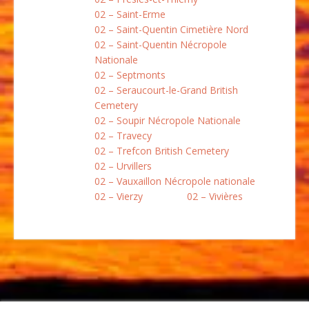
02 – Saint-Erme
02 – Saint-Quentin Cimetière Nord
02 – Saint-Quentin Nécropole
Nationale
02 – Septmonts
02 – Seraucourt-le-Grand British
Cemetery
02 – Soupir Nécropole Nationale
02 – Travecy
02 – Trefcon British Cemetery
02 – Urvillers
02 – Vauxaillon Nécropole nationale
02 – Vierzy
02 – Vivières