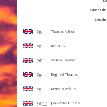
Dé
Causes de l
Lieu de 
Sgt
Thomas Arthur
Sgt
Richard V.
Sgt
William Thomas
Sgt
Reginald Thomas
Sgt
Kenneth William
Fg Off
John Robert Bruno