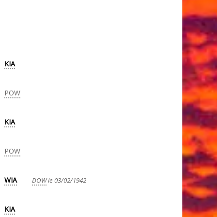
KIA
POW
KIA
POW
WIA
DOW
le 03/02/1942
KIA