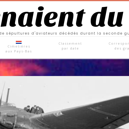
enaient du
e sépultures d'aviateurs décédés durant la seconde g
Classement
Correspo
Cimetières
par date
des gr
aux Pays-Bas