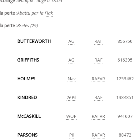
collage :
Woolfox Lodge à 18:05
a perte :
Abattu par la
Flak
la perte :
Brélès (29)
BUTTERWORTH
AG
RAF
856750
GRIFFITHS
AG
RAF
616395
HOLMES
Nav
RAFVR
1253462
KINDRED
2ePil
RAF
1384851
McCASKILL
WOP
RAFVR
941607
PARSONS
Pil
RAFVR
88472