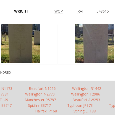
WRIGHT
WOP
RAF
548615
INDRED
t N1173
Beaufort N1016
Wellington R1442
 P7881
Wellington N2770
Wellington T2986
T149
Manchester R5787
Beaufort AW253
re EE747
Spitfire EE717
Typhoon JP973
Ty
Halifax JP168
Stirling EF188