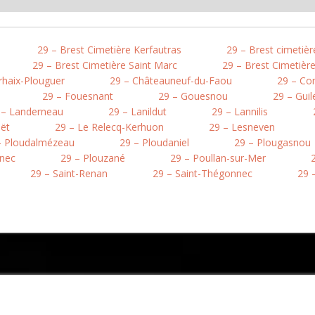
29 – Brest Cimetière Kerfautras
29 – Brest cimetiè
29 – Brest Cimetière Saint Marc
29 – Brest Cimetière
rhaix-Plouguer
29 – Châteauneuf-du-Faou
29 – Co
29 – Fouesnant
29 – Gouesnou
29 – Guil
 – Landerneau
29 – Lanildut
29 – Lannilis
oët
29 – Le Relecq-Kerhuon
29 – Lesneven
– Ploudalmézeau
29 – Ploudaniel
29 – Plougasnou
inec
29 – Plouzané
29 – Poullan-sur-Mer
29 – Saint-Renan
29 – Saint-Thégonnec
29 –