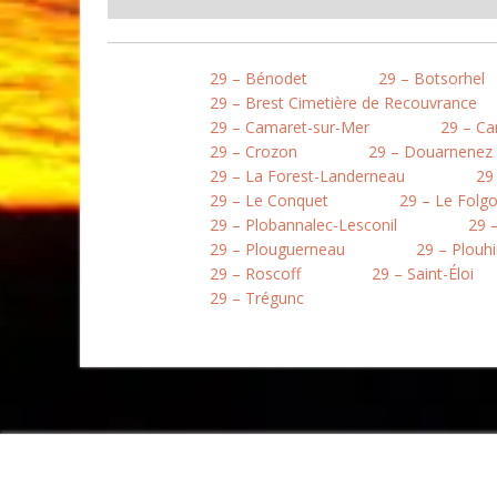
29 – Bénodet
29 – Botsorhel
29 – Brest Cimetière de Recouvrance
29 – Camaret-sur-Mer
29 – Ca
29 – Crozon
29 – Douarnenez
29 – La Forest-Landerneau
29
29 – Le Conquet
29 – Le Folg
29 – Plobannalec-Lesconil
29 
29 – Plouguerneau
29 – Plouh
29 – Roscoff
29 – Saint-Éloi
29 – Trégunc