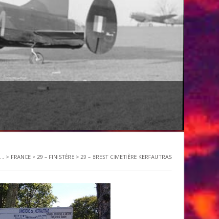
..
>
FRANCE
>
29 – FINISTÈRE
>
29 – BREST CIMETIÈRE KERFAUTRAS