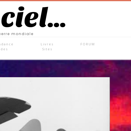
 ciel…
uerre mondiale
ndance
Livres
FORUM
ades
Sites