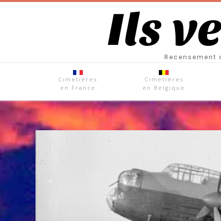
Ils v
Recensement d
Cimetières
Cimetières
en France
en Belgique