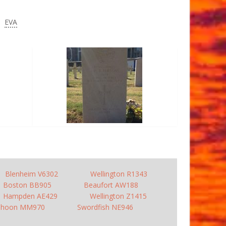
EVA
Blenheim V6302
Wellington R1343
Boston BB905
Beaufort AW188
Hampden AE429
Wellington Z1415
phoon MM970
Swordfish NE946