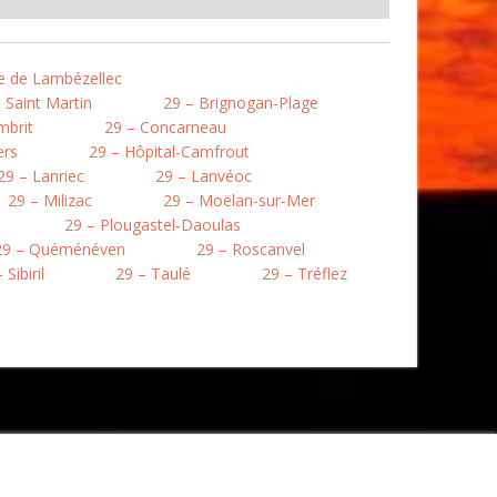
re de Lambézellec
 Saint Martin
29 – Brignogan-Plage
mbrit
29 – Concarneau
ers
29 – Hôpital-Camfrout
29 – Lanriec
29 – Lanvéoc
29 – Milizac
29 – Moëlan-sur-Mer
29 – Plougastel-Daoulas
29 – Quéménéven
29 – Roscanvel
 Sibiril
29 – Taulé
29 – Tréflez