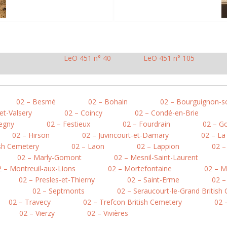
LeO 451 n° 40
LeO 451 n° 105
02 – Besmé
02 – Bohain
02 – Bourguignon-s
et-Valsery
02 – Coincy
02 – Condé-en-Brie
egny
02 – Festieux
02 – Fourdrain
02 – Go
02 – Hirson
02 – Juvincourt-et-Damary
02 – L
ish Cemetery
02 – Laon
02 – Lappion
02 –
02 – Marly-Gomont
02 – Mesnil-Saint-Laurent
2 – Montreuil-aux-Lions
02 – Mortefontaine
02 – M
02 – Presles-et-Thierny
02 – Saint-Erme
02 –
02 – Septmonts
02 – Seraucourt-le-Grand British
02 – Travecy
02 – Trefcon British Cemetery
02 –
02 – Vierzy
02 – Vivières