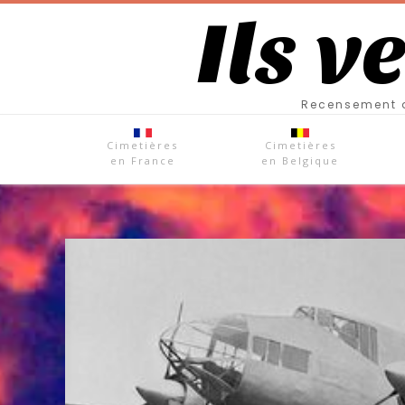
Ils v
Recensement d
Cimetières
Cimetières
en France
en Belgique