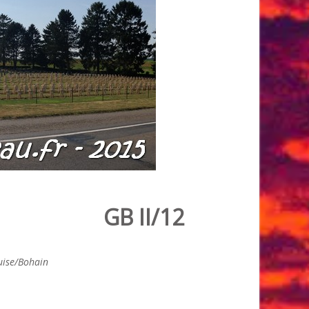
GB II/12
ise/Bohain