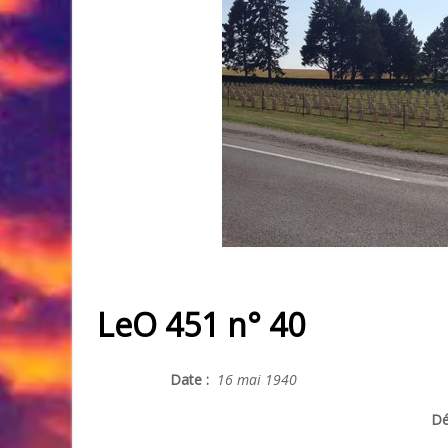
LeO 451 n° 40
Date :
16 mai 1940
Dé