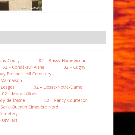
ous-Coucy
02 – Brissy-Hamégicourt
02 – Condé-sur-Aisne
02 – Cugny
uy Prospect Hill Cemetery
a Malmaison
 Lesges
02 – Liesse-Notre-Dame
02 – Montchâlons
oÿ-de-l’Aisne
02 – Pancy-Courtecon
 Saint-Quentin Cimetière Nord
 Cemetery
 Urvillers