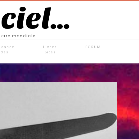
 ciel…
uerre mondiale
ndance
Livres
FORUM
ades
Sites