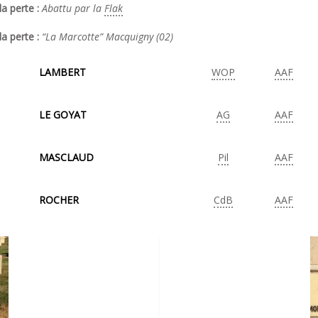
a perte :
Abattu par la
Flak
la perte :
“La Marcotte” Macquigny (02)
LAMBERT
WOP
AAF
LE GOYAT
AG
AAF
MASCLAUD
Pil
AAF
ROCHER
CdB
AAF