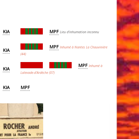
KIA
MPF
Lieu d’inhumation inconnu
MPF
Inhumé à Nantes La Chauvinière
KIA
(44)
MPF
Inhumé à
KIA
Lalevade-d’Ardèche (07)
KIA
MPF