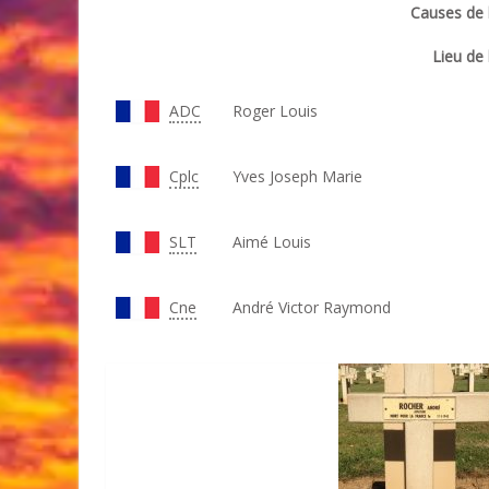
Causes de l
Lieu de 
ADC
Roger Louis
Cplc
Yves Joseph Marie
SLT
Aimé Louis
Cne
André Victor Raymond