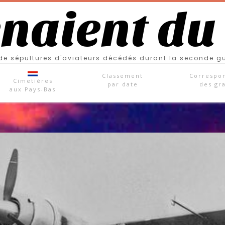
enaient du
e sépultures d'aviateurs décédés durant la seconde g
Classement
Correspo
Cimetières
par date
des gr
aux Pays-Bas