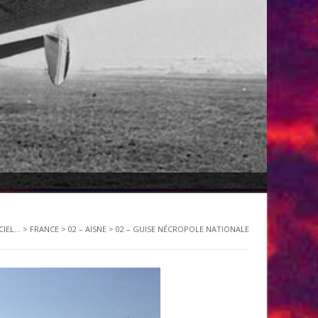
IEL...
>
FRANCE
>
02 – AISNE
>
02 – GUISE NÉCROPOLE NATIONALE