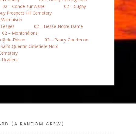
02 – Condé-sur-Aisne
02 – Cugny
uy Prospect Hill Cemetery
a Malmaison
 Lesges
02 – Liesse-Notre-Dame
02 – Montchâlons
oÿ-de-l’Aisne
02 – Pancy-Courtecon
 Saint-Quentin Cimetière Nord
 Cemetery
 Urvillers
SARD (A RANDOM CREW)