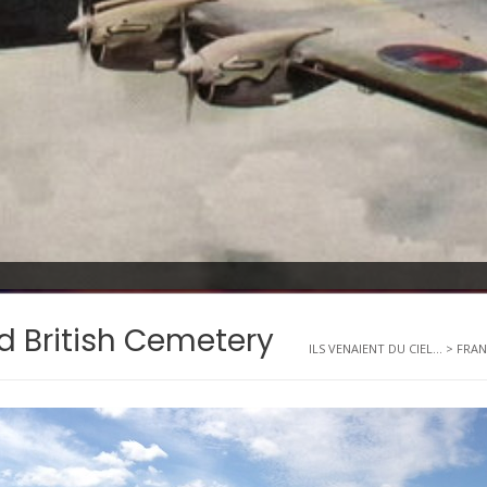
d British Cemetery
ILS VENAIENT DU CIEL...
>
FRAN