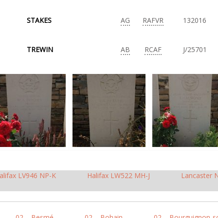
STAKES
AG
RAFVR
132016
TREWIN
AB
RCAF
J/25701
alifax LV946 NP-K
Halifax LW522 MH-J
Lancaster 
02 – Besmé
02 – Bohain
02 – Bourguignon-s