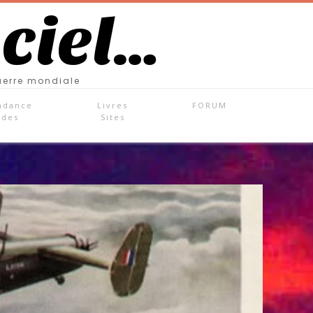
 ciel…
uerre mondiale
ndance
Livres
FORUM
ades
Sites