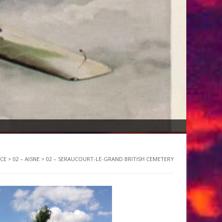
CE
>
02 – AISNE
>
02 – SERAUCOURT-LE-GRAND BRITISH CEMETERY