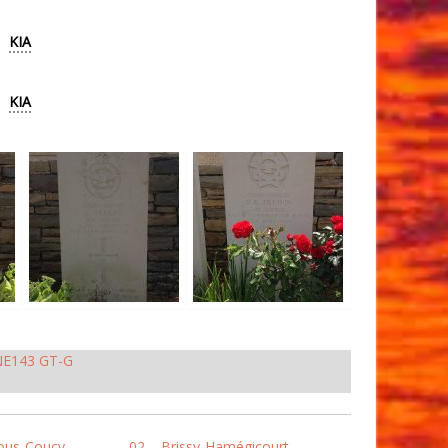
KIA
KIA
NE143 GT-G
ous-Coucy
02 – Brissy-Hamégicourt