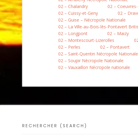
02 – Chalandry
02 – Coeuvres-
02 – Cuissy-et-Geny
02 – Drav
02 – Guise – Nécropole Nationale
02 – La Ville-au-Bois-lès-Pontavert Brit
02 – Longpont
02 – Maizy
02 – Montescourt-Lizerolles
0
02 – Perles
02 – Pontavert
02 – Saint-Quentin Nécropole Nationale
02 – Soupir Nécropole Nationale
02 – Vauxaillon Nécropole nationale
RECHERCHER (SEARCH)