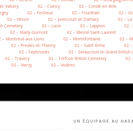
et-Valsery
02 – Coincy
02 – Condé-en-Brie
egny
02 – Festieux
02 – Fourdrain
02 – Go
02 – Hirson
02 – Juvincourt-et-Damary
02 – L
ish Cemetery
02 – Laon
02 – Lappion
02 –
02 – Marly-Gomont
02 – Mesnil-Saint-Laurent
2 – Montreuil-aux-Lions
02 – Mortefontaine
02 – M
02 – Presles-et-Thierny
02 – Saint-Erme
02 –
02 – Septmonts
02 – Seraucourt-le-Grand British
02 – Travecy
02 – Trefcon British Cemetery
02 –
02 – Vierzy
02 – Vivières
UN ÉQUIPAGE AU HA