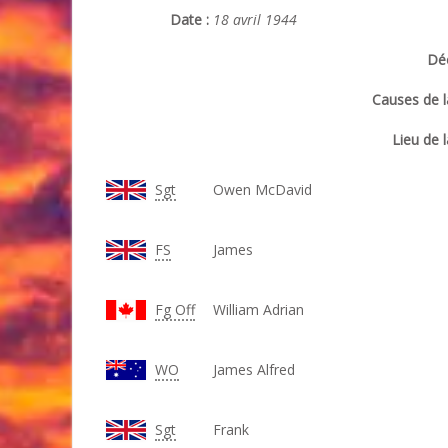
Date :
18 avril 1944
Déc
Causes de l
Lieu de l
Sgt
Owen McDavid
FS
James
Fg Off
William Adrian
WO
James Alfred
Sgt
Frank