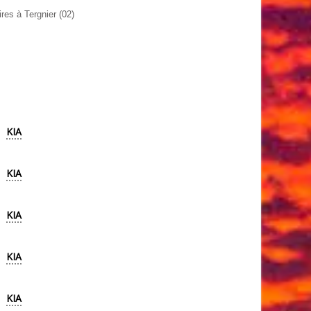
res à Tergnier (02)
KIA
KIA
KIA
KIA
KIA