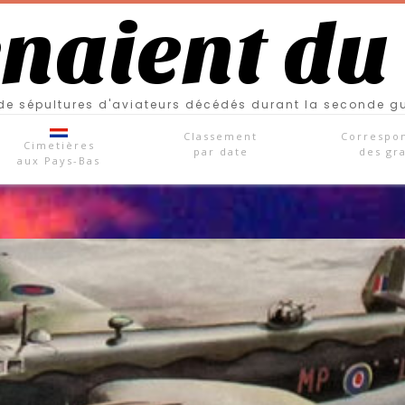
enaient du
e sépultures d'aviateurs décédés durant la seconde g
Classement
Correspo
Cimetières
par date
des gr
aux Pays-Bas