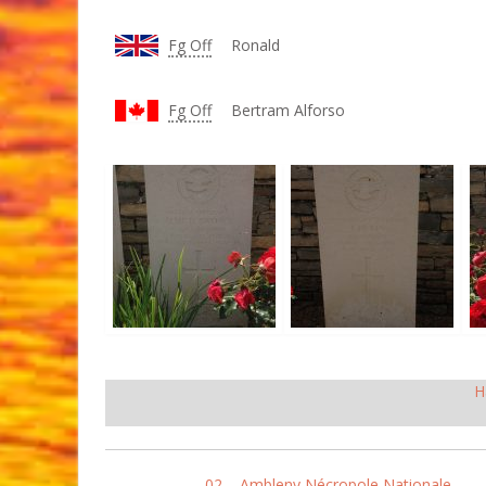
Fg Off
Ronald
Fg Off
Bertram Alforso
H
02 – Ambleny Nécropole Nationale