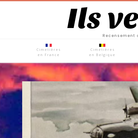
Ils v
Recensement d
Cimetières
Cimetières
en France
en Belgique