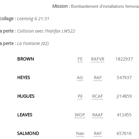
Mission :
Bombardement d’installations ferroviai
ollage :
Leeming à 21:31
a perte :
Collision avec l’Halifax LW522
a perte :
La Fontaine (02)
BROWN
FE
RAFVR
1822937
HEYES
AG
RAF
547937
HUGUES
Pil
RCAF
J/14859
LEAVES
WOP
RAAF
412455
SALMOND
Nav
RAF
657616