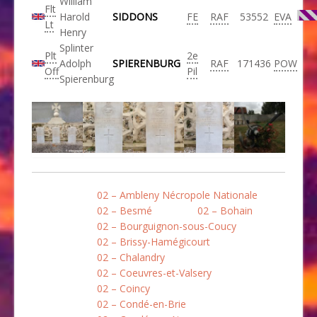
William
Flt
Harold
SIDDONS
FE
RAF
53552
EVA
Lt
Henry
Splinter
Plt
2e
Adolph
SPIERENBURG
RAF
171436
POW
Off
Pil
Spierenburg
02 – Ambleny Nécropole Nationale
02 – Besmé
02 – Bohain
02 – Bourguignon-sous-Coucy
02 – Brissy-Hamégicourt
02 – Chalandry
02 – Coeuvres-et-Valsery
02 – Coincy
02 – Condé-en-Brie