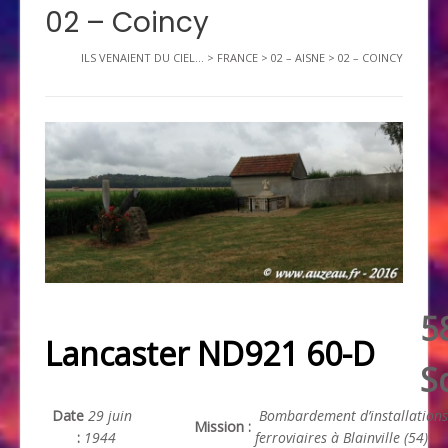
02 – Coincy
ILS VENAIENT DU CIEL...
>
FRANCE
>
02 – AISNE
>
02 – COINCY
5
Lancaster ND921 60-D
S
Date
29 juin
Bombardement d’installations
Mission :
:
1944
ferroviaires à Blainville (54)