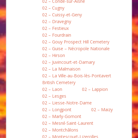
02 – Condé-sur-Aisne
02 – Cugny
02 – Cuissy-et-Geny
02 – Dravegny
02 – Festieux
02 – Fourdrain
02 – Gouy Prospect Hill Cemetery
02 – Guise – Nécropole Nationale
02 – Hirson
02 – Juvincourt-et-Damary
02 – La Malmaison
02 – La Ville-au-Bois-lès-Pontavert
British Cemetery
02 – Laon
02 – Lappion
02 – Lesges
02 – Liesse-Notre-Dame
02 – Longpont
02 – Maizy
02 – Marly-Gomont
02 – Mesnil-Saint-Laurent
02 – Montchâlons
02 – Montescourt-Lizerolles