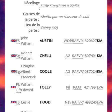
Décollage
Little Staughton à 22:50
:
Causes de
Abattu par un chasseur de nuit
la perte :
Lieu de la
Coincy (02)
perte :
John
FS
AUSTIN
WOP
RAFVR
1320627
KIA
William
Robert
Sgt
CHELU
AG
RAFVR
1807401
KIA
William
Douglas
Sgt
Albert
COOLE
AG
RAFVR
1587024
KIA
Frederick
Plt
William
FOLEY
Pil
RAAF
421799
EVA
Off
Edward
FS
Leslie
HOOD
Nav
RAFVR
1499246
EVA