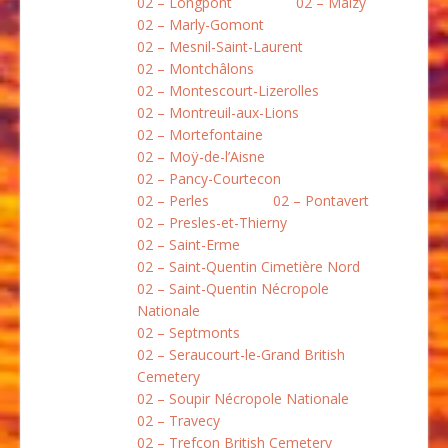
02 – Longpont
02 – Maizy
02 – Marly-Gomont
02 – Mesnil-Saint-Laurent
02 – Montchâlons
02 – Montescourt-Lizerolles
02 – Montreuil-aux-Lions
02 – Mortefontaine
02 – Moÿ-de-l’Aisne
02 – Pancy-Courtecon
02 – Perles
02 – Pontavert
02 – Presles-et-Thierny
02 – Saint-Erme
02 – Saint-Quentin Cimetière Nord
02 – Saint-Quentin Nécropole
Nationale
02 – Septmonts
02 – Seraucourt-le-Grand British
Cemetery
02 – Soupir Nécropole Nationale
02 – Travecy
02 – Trefcon British Cemetery