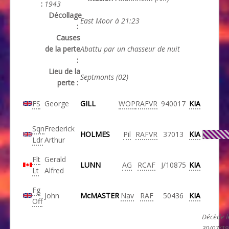
:
1943
Décollage
East Moor à 21:23
:
Causes
de la perte
Abattu par un chasseur de nuit
:
Lieu de la
Septmonts (02)
perte :
FS
George
GILL
WOP
RAFVR
940017
KIA
Sqn
Frederick
HOLMES
Pil
RAFVR
37013
KIA
Ldr
Arthur
Flt
Gerald
LUNN
AG
RCAF
J/10875
KIA
Lt
Alfred
Fg
John
McMASTER
Nav
RAF
50436
KIA
Off
Décède l
30/07/19