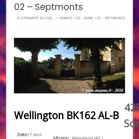
02 – Septmonts
ILS VENAIENT DU CIEL...
>
FRANCE
>
02 – AISNE
>
02 – SEPTMONTS
42
Wellington BK162 AL-B
Sq
Date
17 avril
Mission :
Mannheim (All.)