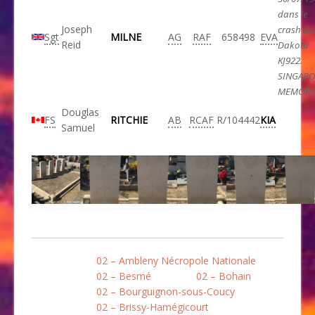
dans le
Joseph
crash du
Sgt
MILNE
AG
RAF
658498
EVA
Reid
Dakota
KJ922.
SINGAP
MEMORI
Douglas
FS
RITCHIE
AB
RCAF
R/104442
KIA
Samuel
02 – Ambleny Nécropole Nationale
02 – Besmé
02 – Bohain
02 – Bourguignon-sous-Coucy
02 – Brissy-Hamégicourt