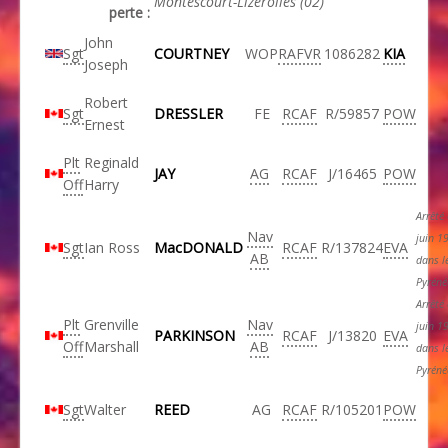
Montescourt-Lizerolles (02)
perte :
John
Sgt
COURTNEY
WOP
RAFVR
1086282
KIA
Joseph
Robert
Sgt
DRESSLER
FE
RCAF
R/59857
POW
Ernest
Plt
Reginald
JAY
AG
RCAF
J/16465
POW
Off
Harry
Arrêté
Nav
juin 1
Sgt
Ian Ross
MacDONALD
RCAF
R/137824
EVA
AB
dans l
Pyréné
Arrêté
Plt
Grenville
Nav
juin 1
PARKINSON
RCAF
J/13820
EVA
Off
Marshall
AB
dans l
Pyréné
Sgt
Walter
REED
AG
RCAF
R/105201
POW