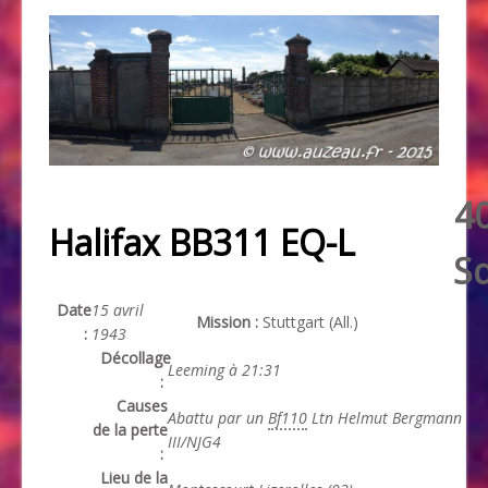
4
Halifax BB311 EQ-L
S
Date
15 avril
Mission :
Stuttgart (All.)
:
1943
Décollage
Leeming à 21:31
:
Causes
Abattu par un
Bf110
Ltn Helmut Bergmann
de la perte
III/NJG4
:
Lieu de la