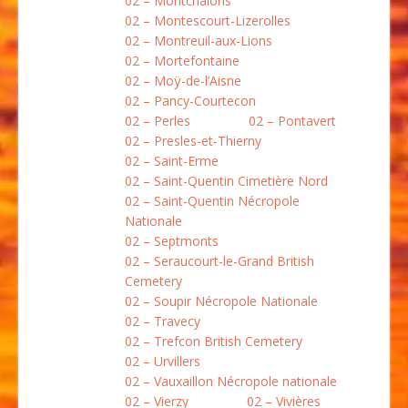
02 – Montchâlons
02 – Montescourt-Lizerolles
02 – Montreuil-aux-Lions
02 – Mortefontaine
02 – Moÿ-de-l’Aisne
02 – Pancy-Courtecon
02 – Perles
02 – Pontavert
02 – Presles-et-Thierny
02 – Saint-Erme
02 – Saint-Quentin Cimetière Nord
02 – Saint-Quentin Nécropole
Nationale
02 – Septmonts
02 – Seraucourt-le-Grand British
Cemetery
02 – Soupir Nécropole Nationale
02 – Travecy
02 – Trefcon British Cemetery
02 – Urvillers
02 – Vauxaillon Nécropole nationale
02 – Vierzy
02 – Vivières