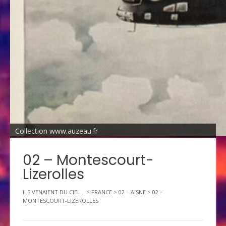
Collection www.auzeau.fr
02 – Montescourt-
Lizerolles
ILS VENAIENT DU CIEL...
>
FRANCE
>
02 – AISNE
>
02 –
MONTESCOURT-LIZEROLLES