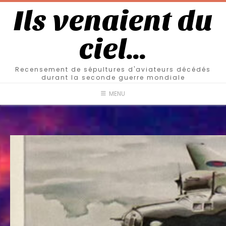
Ils venaient du
ciel…
Recensement de sépultures d'aviateurs décédés
durant la seconde guerre mondiale
MENU