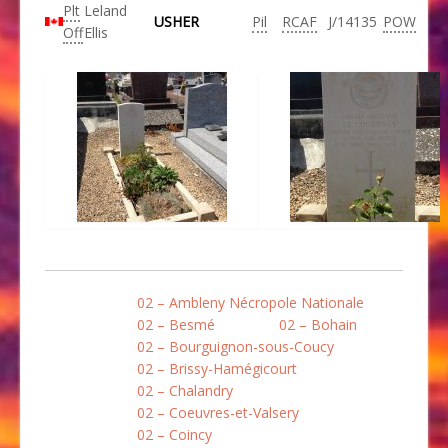
Plt
Leland
USHER
Pil
RCAF
J/14135
POW
Off
Ellis
02 – Ambleny Nécropole Nationale
02 – Besmé
02 – Bohain
02 – Bourguignon-sous-Coucy
02 – Brissy-Hamégicourt
02 – Chalandry
02 – Coeuvres-et-Valsery
02 – Coincy