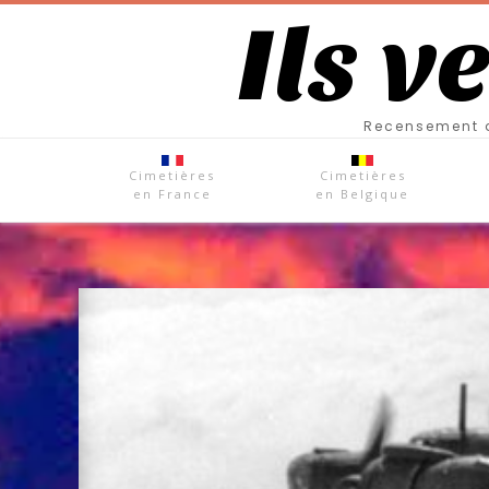
Ils v
Recensement d
Cimetières
Cimetières
en France
en Belgique