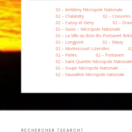
02 – Ambleny Nécropole Nationale
02 – Chalandry
02 – Coeuvres-
02 – Cuissy-et-Geny
02 – Drav
02 – Guise – Nécropole Nationale
02 – La Ville-au-Bois-lès-Pontavert Brit
02 – Longpont
02 – Maizy
02 – Montescourt-Lizerolles
0
02 – Perles
02 – Pontavert
02 – Saint-Quentin Nécropole Nationale
02 – Soupir Nécropole Nationale
02 – Vauxaillon Nécropole nationale
RECHERCHER (SEARCH)