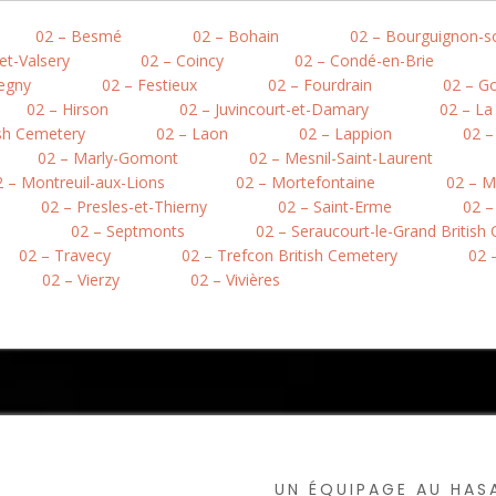
02 – Besmé
02 – Bohain
02 – Bourguignon-s
et-Valsery
02 – Coincy
02 – Condé-en-Brie
egny
02 – Festieux
02 – Fourdrain
02 – Go
02 – Hirson
02 – Juvincourt-et-Damary
02 – L
ish Cemetery
02 – Laon
02 – Lappion
02 –
02 – Marly-Gomont
02 – Mesnil-Saint-Laurent
2 – Montreuil-aux-Lions
02 – Mortefontaine
02 – M
02 – Presles-et-Thierny
02 – Saint-Erme
02 –
02 – Septmonts
02 – Seraucourt-le-Grand British
02 – Travecy
02 – Trefcon British Cemetery
02 –
02 – Vierzy
02 – Vivières
UN ÉQUIPAGE AU HA