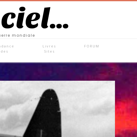
 ciel…
uerre mondiale
ndance
Livres
FORUM
ades
Sites