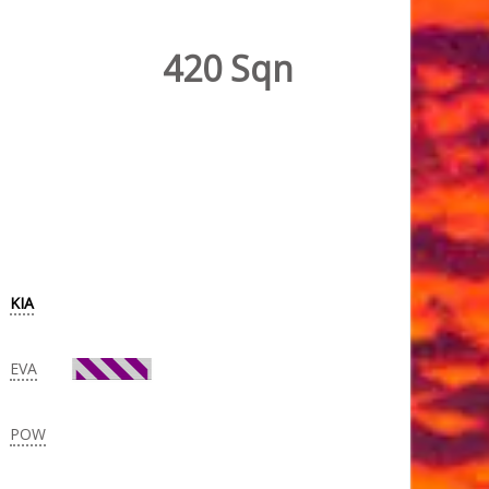
420 Sqn
KIA
EVA
POW