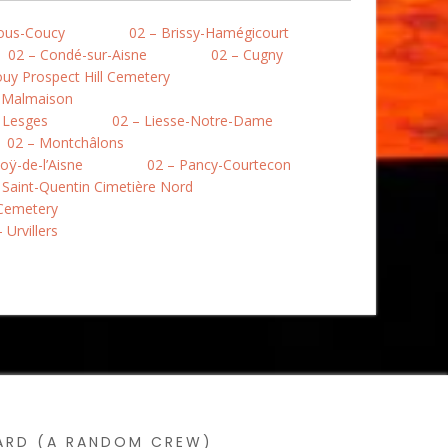
ous-Coucy
02 – Brissy-Hamégicourt
02 – Condé-sur-Aisne
02 – Cugny
uy Prospect Hill Cemetery
a Malmaison
 Lesges
02 – Liesse-Notre-Dame
02 – Montchâlons
oÿ-de-l’Aisne
02 – Pancy-Courtecon
 Saint-Quentin Cimetière Nord
 Cemetery
 Urvillers
SARD (A RANDOM CREW)