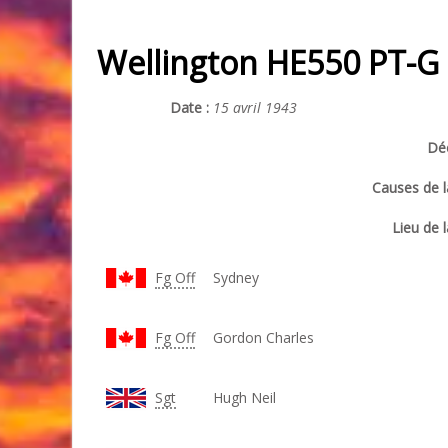
Wellington HE550 PT-G
Date :
15 avril 1943
Déc
Causes de l
Lieu de l
Fg Off
Sydney
Fg Off
Gordon Charles
Sgt
Hugh Neil