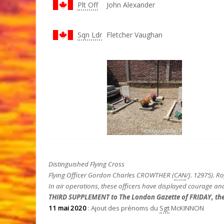
Plt Off
John Alexander
Sqn Ldr
Fletcher Vaughan
Distinguished Flying Cross
Flying Officer Gordon Charles CROWTHER (
CAN
/J. 12975). R
In air operations, these officers have displayed courage and
THIRD SUPPLEMENT to The London Gazette of FRIDAY, the 
11 mai 2020
: Ajout des prénoms du
Sgt
McKINNON