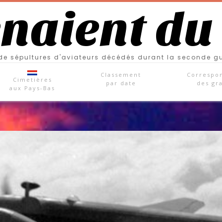
enaient du
e sépultures d'aviateurs décédés durant la seconde g
Classement
Correspo
Cimetières
par date
des gr
aux Pays-Bas