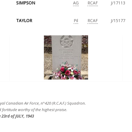
SIMPSON
AG
RCAF
J/17113
TAYLOR
Pil
RCAF
J/15177
oyal Canadian Air Force, n°420 (R.C.A.F.) Squadron.
 fortitude worthy of the highest praise.
23rd of JULY, 1943