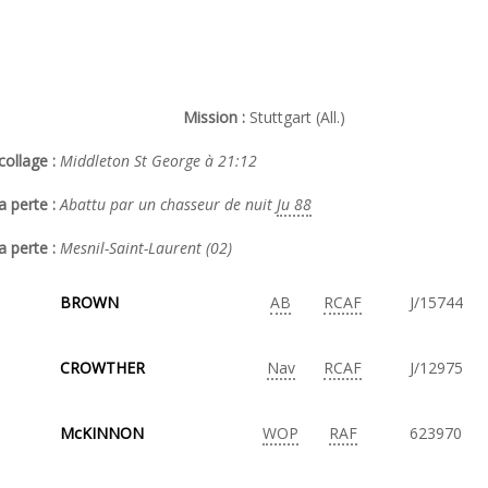
Mission :
Stuttgart (All.)
ollage :
Middleton St George à 21:12
a perte :
Abattu par un chasseur de nuit
Ju 88
a perte :
Mesnil-Saint-Laurent (02)
BROWN
AB
RCAF
J/15744
CROWTHER
Nav
RCAF
J/12975
McKINNON
WOP
RAF
623970