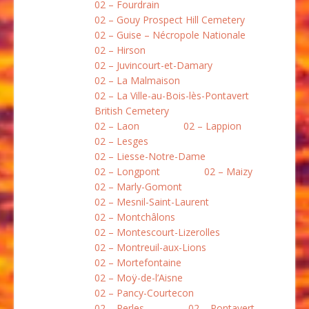
02 – Fourdrain
02 – Gouy Prospect Hill Cemetery
02 – Guise – Nécropole Nationale
02 – Hirson
02 – Juvincourt-et-Damary
02 – La Malmaison
02 – La Ville-au-Bois-lès-Pontavert
British Cemetery
02 – Laon
02 – Lappion
02 – Lesges
02 – Liesse-Notre-Dame
02 – Longpont
02 – Maizy
02 – Marly-Gomont
02 – Mesnil-Saint-Laurent
02 – Montchâlons
02 – Montescourt-Lizerolles
02 – Montreuil-aux-Lions
02 – Mortefontaine
02 – Moÿ-de-l’Aisne
02 – Pancy-Courtecon
02 – Perles
02 – Pontavert