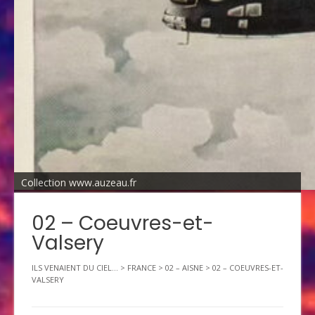
Collection www.auzeau.fr
02 – Coeuvres-et-
Valsery
ILS VENAIENT DU CIEL...
>
FRANCE
>
02 – AISNE
>
02 – COEUVRES-ET-
VALSERY