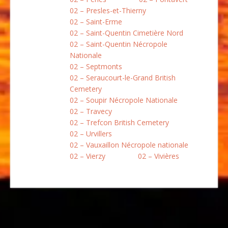
02 – Presles-et-Thierny
02 – Saint-Erme
02 – Saint-Quentin Cimetière Nord
02 – Saint-Quentin Nécropole
Nationale
02 – Septmonts
02 – Seraucourt-le-Grand British
Cemetery
02 – Soupir Nécropole Nationale
02 – Travecy
02 – Trefcon British Cemetery
02 – Urvillers
02 – Vauxaillon Nécropole nationale
02 – Vierzy
02 – Vivières