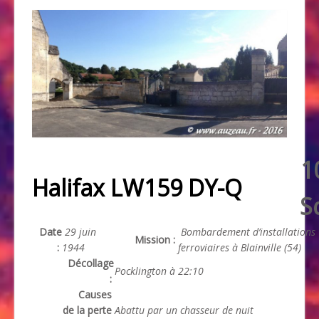
1
Halifax LW159 DY-Q
S
Date
29 juin
Bombardement d’installations
Mission :
:
1944
ferroviaires à Blainville (54)
Décollage
Pocklington à 22:10
:
Causes
de la perte
Abattu par un chasseur de nuit