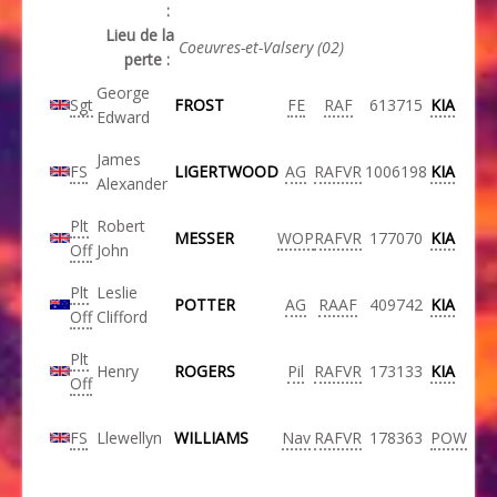
:
Lieu de la
Coeuvres-et-Valsery (02)
perte :
George
Sgt
FROST
FE
RAF
613715
KIA
Edward
James
FS
LIGERTWOOD
AG
RAFVR
1006198
KIA
Alexander
Plt
Robert
MESSER
WOP
RAFVR
177070
KIA
Off
John
Plt
Leslie
POTTER
AG
RAAF
409742
KIA
Off
Clifford
Plt
Henry
ROGERS
Pil
RAFVR
173133
KIA
Off
FS
Llewellyn
WILLIAMS
Nav
RAFVR
178363
POW