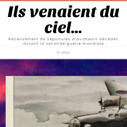
Ils venaient du
ciel…
Recensement de sépultures d'aviateurs décédés
durant la seconde guerre mondiale
MENU