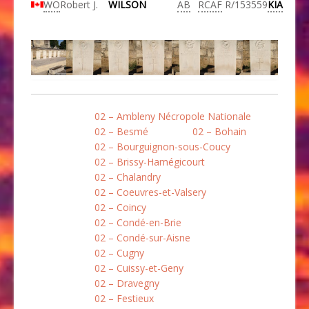
WO
Robert J.
WILSON
AB
RCAF
R/153559
KIA
02 – Ambleny Nécropole Nationale
02 – Besmé
02 – Bohain
02 – Bourguignon-sous-Coucy
02 – Brissy-Hamégicourt
02 – Chalandry
02 – Coeuvres-et-Valsery
02 – Coincy
02 – Condé-en-Brie
02 – Condé-sur-Aisne
02 – Cugny
02 – Cuissy-et-Geny
02 – Dravegny
02 – Festieux