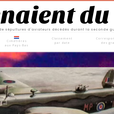
enaient du
e sépultures d'aviateurs décédés durant la seconde g
Classement
Correspo
Cimetières
par date
des gr
aux Pays-Bas