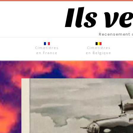
Ils v
Recensement d
Cimetières
Cimetières
en France
en Belgique