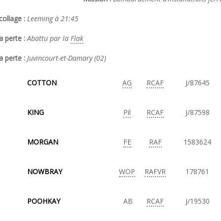
ollage :
Leeming à 21:45
a perte :
Abattu par la
Flak
a perte :
Juvincourt-et-Damary (02)
COTTON
AG
RCAF
J/87645
KING
Pil
RCAF
J/87598
MORGAN
FE
RAF
1583624
NOWBRAY
WOP
RAFVR
178761
POOHKAY
AB
RCAF
J/19530