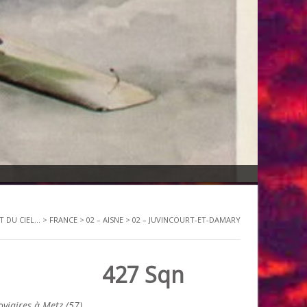
T DU CIEL...
>
FRANCE
>
02 – AISNE
>
02 – JUVINCOURT-ET-DAMARY
427 Sqn
viaires à Metz (57)