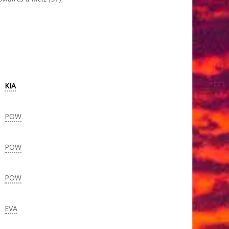
KIA
POW
POW
POW
EVA