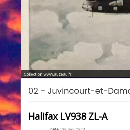
Collection www.auzeau.fr
02 – Juvincourt-et-Dam
Halifax LV938 ZL-A
Date :
29 juin 1944