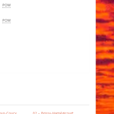
POW
POW
ous-Coucy
02 – Brissy-Hamégicourt