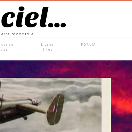
 ciel…
uerre mondiale
ndance
Livres
FORUM
ades
Sites