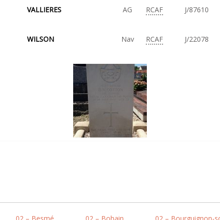
VALLIERES
AG
RCAF
J/87610
WILSON
Nav
RCAF
J/22078
02 – Besmé
02 – Bohain
02 – Bourguignon-s