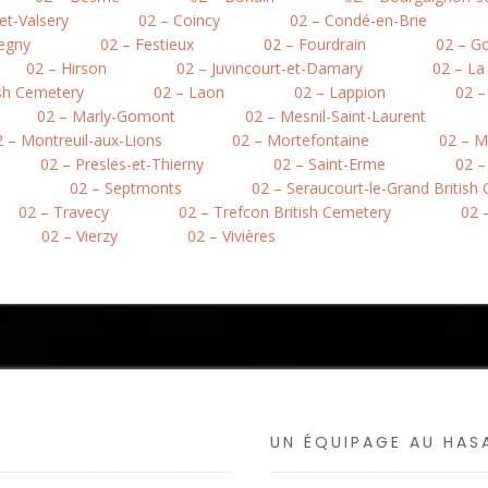
et-Valsery
02 – Coincy
02 – Condé-en-Brie
egny
02 – Festieux
02 – Fourdrain
02 – Go
02 – Hirson
02 – Juvincourt-et-Damary
02 – L
ish Cemetery
02 – Laon
02 – Lappion
02 –
02 – Marly-Gomont
02 – Mesnil-Saint-Laurent
2 – Montreuil-aux-Lions
02 – Mortefontaine
02 – M
02 – Presles-et-Thierny
02 – Saint-Erme
02 –
02 – Septmonts
02 – Seraucourt-le-Grand British
02 – Travecy
02 – Trefcon British Cemetery
02 –
02 – Vierzy
02 – Vivières
UN ÉQUIPAGE AU HA