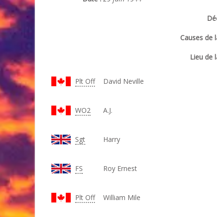
Déc
Causes de l
Lieu de l
Plt Off
David Neville
WO2
A.J.
Sgt
Harry
FS
Roy Ernest
Plt Off
William Mile