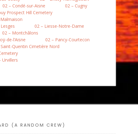
02 – Condé-sur-Aisne
02 – Cugny
uy Prospect Hill Cemetery
a Malmaison
 Lesges
02 – Liesse-Notre-Dame
02 – Montchâlons
oÿ-de-l’Aisne
02 – Pancy-Courtecon
 Saint-Quentin Cimetière Nord
 Cemetery
 Urvillers
SARD (A RANDOM CREW)