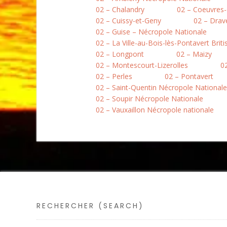
02 – Chalandry
02 – Coeuvres-
02 – Cuissy-et-Geny
02 – Drav
02 – Guise – Nécropole Nationale
02 – La Ville-au-Bois-lès-Pontavert Brit
02 – Longpont
02 – Maizy
02 – Montescourt-Lizerolles
0
02 – Perles
02 – Pontavert
02 – Saint-Quentin Nécropole Nationale
02 – Soupir Nécropole Nationale
02 – Vauxaillon Nécropole nationale
RECHERCHER (SEARCH)