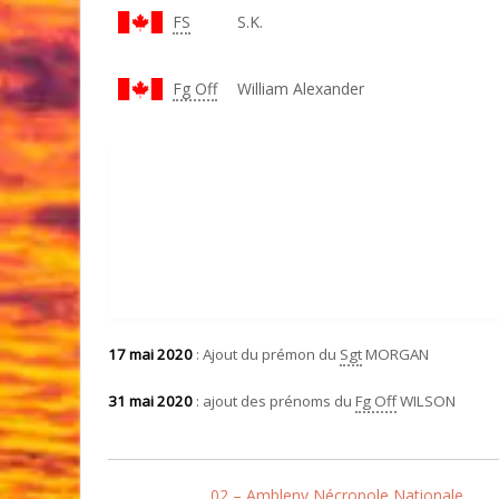
FS
S.K.
Fg Off
William Alexander
17 mai 2020
: Ajout du prémon du
Sgt
MORGAN
31 mai 2020
: ajout des prénoms du
Fg Off
WILSON
02 – Ambleny Nécropole Nationale