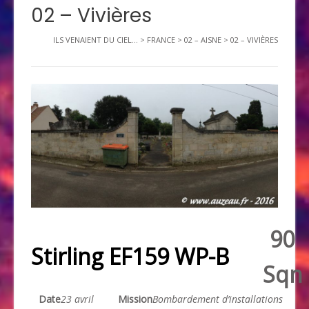
02 – Vivières
ILS VENAIENT DU CIEL...
>
FRANCE
>
02 – AISNE
>
02 – VIVIÈRES
90
Stirling EF159 WP-B
Sqn
Date
23 avril
Mission
Bombardement d’installations