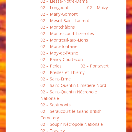
02 – Liesse-Notre-Dame
02 – Longpont
02 – Maizy
02 – Marly-Gomont
02 – Mesnil-Saint-Laurent
02 – Montchâlons
02 – Montescourt-Lizerolles
02 – Montreuil-aux-Lions
02 – Mortefontaine
02 – Moÿ-de-l’Aisne
02 – Pancy-Courtecon
02 – Perles
02 – Pontavert
02 – Presles-et-Thierny
02 – Saint-Erme
02 – Saint-Quentin Cimetière Nord
02 – Saint-Quentin Nécropole
Nationale
02 – Septmonts
02 – Seraucourt-le-Grand British
Cemetery
02 – Soupir Nécropole Nationale
02 – Travecy