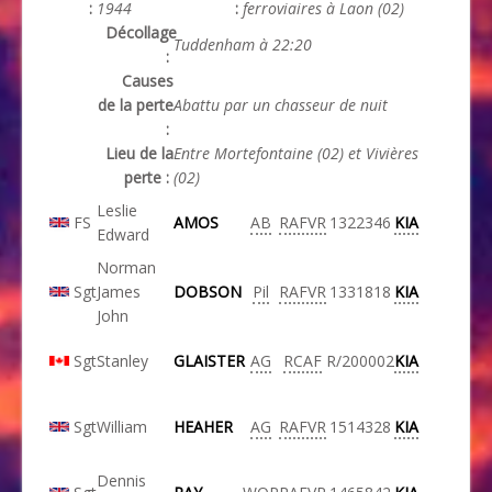
:
1944
:
ferroviaires à Laon (02)
Décollage
Tuddenham à 22:20
:
Causes
de la perte
Abattu par un chasseur de nuit
:
Lieu de la
Entre Mortefontaine (02) et Vivières
perte :
(02)
Leslie
FS
AMOS
AB
RAFVR
1322346
KIA
Edward
Norman
Sgt
James
DOBSON
Pil
RAFVR
1331818
KIA
John
Sgt
Stanley
GLAISTER
AG
RCAF
R/200002
KIA
Sgt
William
HEAHER
AG
RAFVR
1514328
KIA
Dennis