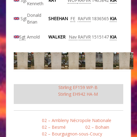
Sgt
RAY
WOP
RAFVR
1465842
KIA
Kenneth
Donald
Sgt
SHEEHAN
FE
RAFVR
1836565
KIA
Brian
Sgt
Arnold
WALKER
Nav
RAFVR
1515147
KIA
Stirling EF159 WP-B
Stirling EH942 HA-M
02 – Ambleny Nécropole Nationale
02 – Besmé
02 – Bohain
02 – Bourguignon-sous-Coucy