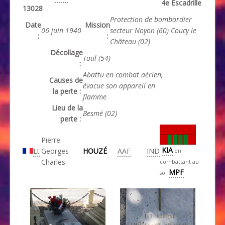
4e Escadrille
13028
Protection de bombardier
Date
Mission
06 juin 1940
secteur Noyon (60) Coucy le
:
:
Château (02)
Décollage
Toul (54)
:
Abattu en combat aérien,
Causes de
évacue son appareil en
la perte :
flamme
Lieu de la
Besmé (02)
perte :
Pierre
KIA
Lt
.
Georges
HOUZÉ
AAF
IND
en
Charles
combattant au
MPF
sol