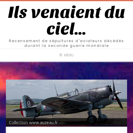
Ils venaient du
ciel…
Recensement de sépultures d'aviateurs décédés
durant la seconde guerre mondiale
MENU
Collection www.auzeau.fr