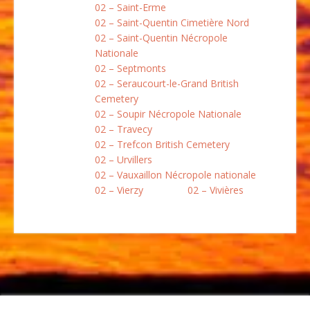
02 – Saint-Erme
02 – Saint-Quentin Cimetière Nord
02 – Saint-Quentin Nécropole
Nationale
02 – Septmonts
02 – Seraucourt-le-Grand British
Cemetery
02 – Soupir Nécropole Nationale
02 – Travecy
02 – Trefcon British Cemetery
02 – Urvillers
02 – Vauxaillon Nécropole nationale
02 – Vierzy
02 – Vivières