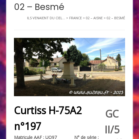
02 – Besmé
ILS VENAIENT DU CIEL...
>
FRANCE
>
02 – AISNE
>
02 – BESMÉ
Curtiss H-75A2
GC
n°197
II/5
Matricule
AAF
: UO97 N° de série :