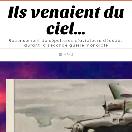
Ils venaient du
ciel…
Recensement de sépultures d'aviateurs décédés
durant la seconde guerre mondiale
MENU