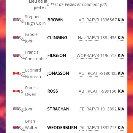
Lieu de la
à l’Est de Vesles-et-Caumont (02)
perte :
Stephen
Sgt
BROWN
AG
RAFVR
1336567
KIA
Hugh Colin
Brodie
Sgt
CLINGING
Nav
RAFVR
1384438
KIA
John
Francis
Sgt
FIDGEON
WOP
RAFVR
1196513
KIA
Christopher
Leonard
Sgt
JONASSON
AG
RCAF
R/180403
KIA
Norman
Francis
FS
ROSS
AB
RCAF
R/99150
KIA
Owen
Sgt
John
STRACHAN
FE
RAFVR
1013892
KIA
Brian
Sgt
Walter
WEDDERBURN
Pil
RAFVR
1335713
KIA