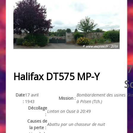
7
Halifax DT575 MP-Y
S
Date
17 avril
Bombardement des usines Sk
Mission :
:
1943
à Pilsen (Tch.)
Décollage
Linton on Ouse à 20:49
:
Causes de
Abattu par un chasseur de nuit
la perte :