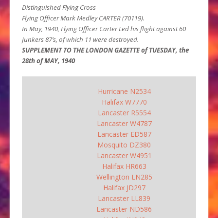
Distinguished Flying Cross
Flying Officer Mark Medley CARTER (70119).
In May, 1940, Flying Officer Carter Led his flight against 60
Junkers 87’s, of which 11 were destroyed.
SUPPLEMENT TO THE LONDON GAZETTE of TUESDAY, the
28th of MAY, 1940
Hurricane N2534
Halifax W7770
Lancaster R5554
Lancaster W4787
Lancaster ED587
Mosquito DZ380
Lancaster W4951
Halifax HR663
Wellington LN285
Halifax JD297
Lancaster LL839
Lancaster ND586