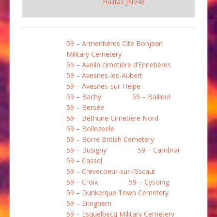
Halifax JN948
59 – Armentières Cite Bonjean
Military Cemetery
59 – Avelin cimetière d’Ennetières
59 – Avesnes-les-Aubert
59 – Avesnes-sur-Helpe
59 – Bachy
59 – Bailleul
59 – Bersée
59 – Béthune Cimetière Nord
59 – Bollezeele
59 – Borre British Cemetery
59 – Busigny
59 – Cambrai
59 – Cassel
59 – Crevecoeur-sur-l’Escaut
59 – Croix
59 – Cysoing
59 – Dunkerque Town Cemetery
59 – Eringhem
59 – Esquelbecq Military Cemetery