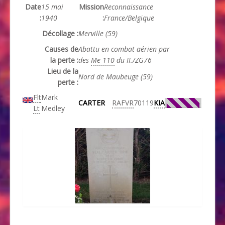
Date
15 mai
Mission
Reconnaissance
:
1940
:
France/Belgique
Décollage :
Merville (59)
Causes de
Abattu en combat aérien par
la perte :
des
Me 110
du II./ZG76
Lieu de la
Nord de Maubeuge (59)
perte :
Flt
Mark
CARTER
RAFVR
70119
KIA
Lt
Medley