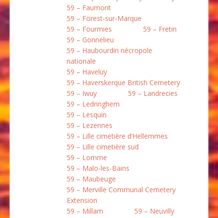
59 – Faumont
59 – Forest-sur-Marque
59 – Fourmies
59 – Fretin
59 – Gonnelieu
59 – Haubourdin nécropole
nationale
59 – Haveluy
59 – Haverskerque British Cemetery
59 – Iwuy
59 – Landrecies
59 – Ledringhem
59 – Lesquin
59 – Lezennes
59 – Lille cimetière d’Hellemmes
59 – Lille cimetière sud
59 – Lomme
59 – Malo-les-Bains
59 – Maubeuge
59 – Merville Communal Cemetery
Extension
59 – Millam
59 – Neuvilly