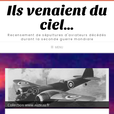
Ils venaient du
ciel…
Recensement de sépultures d'aviateurs décédés
durant la seconde guerre mondiale
MENU
Collection www.auzeau.fr