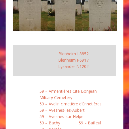
Blenheim L8852
Blenheim P6917
Lysander N1202
59 – Armentières Cite Bonjean
Military Cemetery
59 – Avelin cimetière d’Ennetières
59 – Avesnes-les-Aubert
59 – Avesnes-sur-Helpe
59 – Bachy
59 – Bailleul