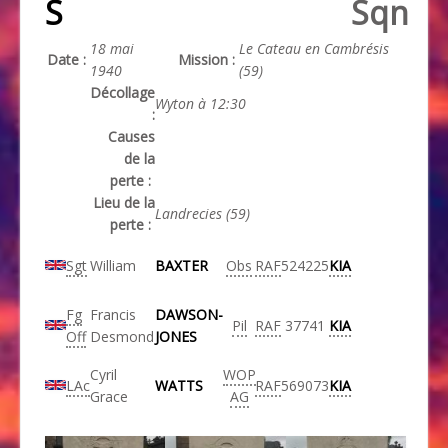
S
Sqn
18 mai
Le Cateau en Cambrésis
Date :
Mission :
1940
(59)
Décollage
Wyton à 12:30
:
Causes
de la
perte :
Lieu de la
Landrecies (59)
perte :
Sgt
William
BAXTER
Obs
RAF
524225
KIA
Fg
Francis
DAWSON-
Pil
RAF
37741
KIA
Off
Desmond
JONES
Cyril
WOP
LAc
WATTS
RAF
569073
KIA
Grace
AG