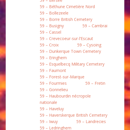
59 – Bersée
59 – Béthune Cimetière Nord
59 – Bollezeele
59 – Borre British Cemetery
59 – Busigny
59 – Cambrai
59 – Cassel
59 – Crevecoeur-sur-l’Escaut
59 – Croix
59 – Cysoing
59 – Dunkerque Town Cemetery
59 – Eringhem
59 – Esquelbecq Military Cemetery
59 – Faumont
59 – Forest-sur-Marque
59 – Fourmies
59 – Fretin
59 – Gonnelieu
59 – Haubourdin nécropole
nationale
59 – Haveluy
59 – Haverskerque British Cemetery
59 – Iwuy
59 – Landrecies
59 – Ledringhem