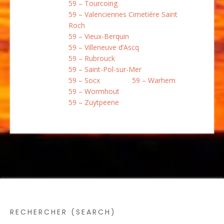
59 – Tourcoing
59 – Valenciennes Cimetière Saint
Roch
59 – Vieux-Berquin
59 – Villeneuve d’Ascq
59 – Rubrouck
59 – Saint-Pol-sur-Mer
59 – Socx
59 – Warhem
59 – Wormhout
59 – Zuytpeene
RECHERCHER (SEARCH)