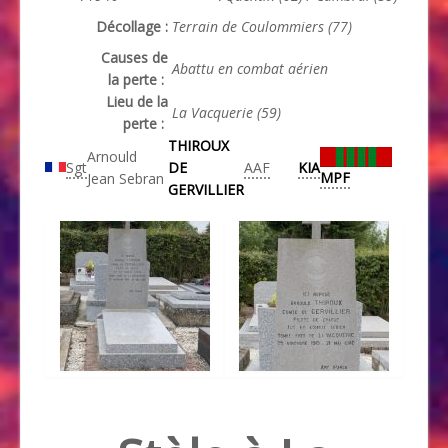
Décollage :
Terrain de Coulommiers (77)
Causes de
Abattu en combat aérien
la perte :
Lieu de la
La Vacquerie (59)
perte :
THIROUX
Arnould
Sgt
DE
AAF
KIA
MPF
Jean Sebran
GERVILLIER