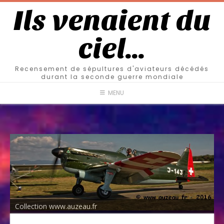
Ils venaient du
ciel…
Recensement de sépultures d'aviateurs décédés
durant la seconde guerre mondiale
MENU
Collection www.auzeau.fr