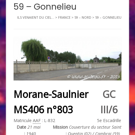
59 – Gonnelieu
ILS VENAIENT DU CIEL...
>
FRANCE
>
59 – NORD
>
59 – GONNELIEU
Morane-Saulnier
GC
MS406 n°803
III/6
Matricule
AAF
: L-832
5e Escadrille
Date
21 mai
Mission
Couverture du secteur Saint
:
1940
:
Quentin (02) / Cambrai (59)