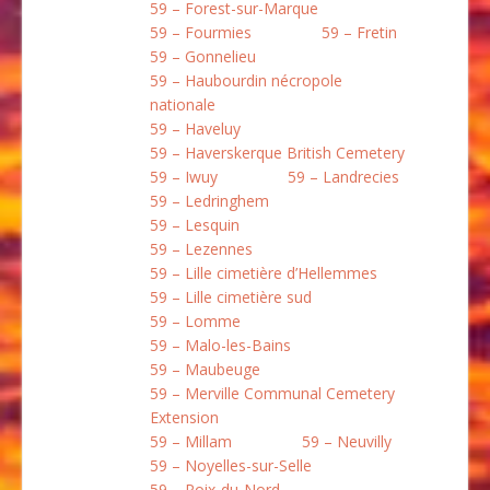
59 – Forest-sur-Marque
59 – Fourmies
59 – Fretin
59 – Gonnelieu
59 – Haubourdin nécropole
nationale
59 – Haveluy
59 – Haverskerque British Cemetery
59 – Iwuy
59 – Landrecies
59 – Ledringhem
59 – Lesquin
59 – Lezennes
59 – Lille cimetière d’Hellemmes
59 – Lille cimetière sud
59 – Lomme
59 – Malo-les-Bains
59 – Maubeuge
59 – Merville Communal Cemetery
Extension
59 – Millam
59 – Neuvilly
59 – Noyelles-sur-Selle
59 – Poix-du-Nord