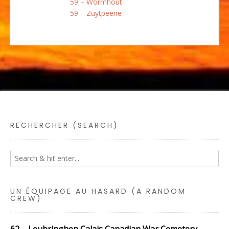
59 – Wormhout
59 – Zuytpeene
RECHERCHER (SEARCH)
UN ÉQUIPAGE AU HASARD (A RANDOM
CREW)
62 – Leubringhen Calais Canadian War Cemetery