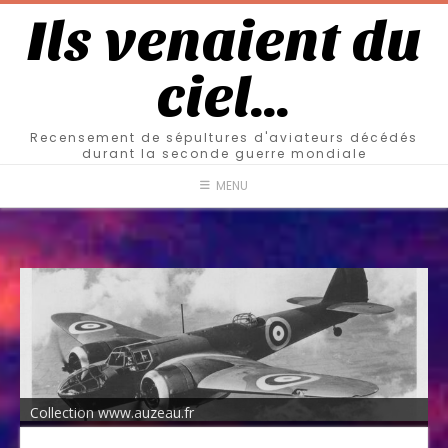
Ils venaient du
ciel…
Recensement de sépultures d'aviateurs décédés
durant la seconde guerre mondiale
MENU
Collection www.auzeau.fr