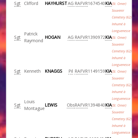
Sgt
Clifford
HAYHURST
AG
RAFVR
1674540
KIA
(St. Omer)
Souvenir
Cemetery (62)
Inhumé à
Longuenesse
Patrick
Sgt
HOGAN
AG
RAFVR
1390972
KIA
(St. Omer)
Raymond
Souvenir
Cemetery (62)
Inhumé à
Longuenesse
Sgt
Kenneth
KNAGGS
Pil
RAFVR
1149159
KIA
(St. Omer)
Souvenir
Cemetery (62)
Inhumé à
Longuenesse
Louis
Sgt
LEWIS
Obs
RAFVR
1394840
KIA
(St. Omer)
Montague
Souvenir
Cemetery (62)
Inhumé à
Longuenesse