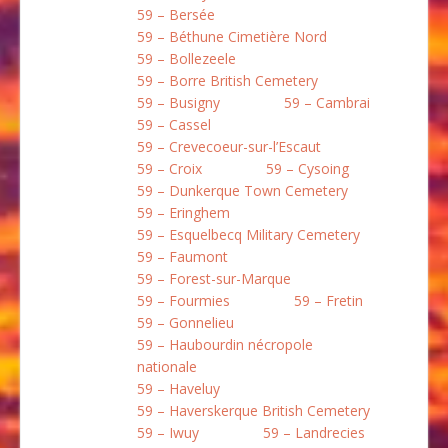
59 – Bersée
59 – Béthune Cimetière Nord
59 – Bollezeele
59 – Borre British Cemetery
59 – Busigny
59 – Cambrai
59 – Cassel
59 – Crevecoeur-sur-l’Escaut
59 – Croix
59 – Cysoing
59 – Dunkerque Town Cemetery
59 – Eringhem
59 – Esquelbecq Military Cemetery
59 – Faumont
59 – Forest-sur-Marque
59 – Fourmies
59 – Fretin
59 – Gonnelieu
59 – Haubourdin nécropole
nationale
59 – Haveluy
59 – Haverskerque British Cemetery
59 – Iwuy
59 – Landrecies