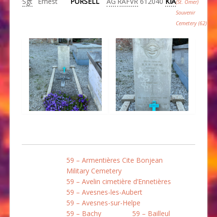
Sgt
Ernest
PURSELL
AG
RAFVR
612040
KIA
(St. Omer)
Souvenir
Cemetery (62)
59 – Armentières Cite Bonjean
Military Cemetery
59 – Avelin cimetière d’Ennetières
59 – Avesnes-les-Aubert
59 – Avesnes-sur-Helpe
59 – Bachy
59 – Bailleul