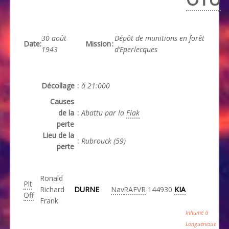
30 août
Dépôt de munitions en forêt
Date
:
Mission
:
1943
d’Eperlecques
Décollage
:
à 21:000
Causes
de la
:
Abattu par la
Flak
perte
Lieu de la
:
Rubrouck (59)
perte
Ronald
Plt
Richard
DURNE
Nav
RAFVR
144930
KIA
Off
Frank
Inhumé à
Longuenesse