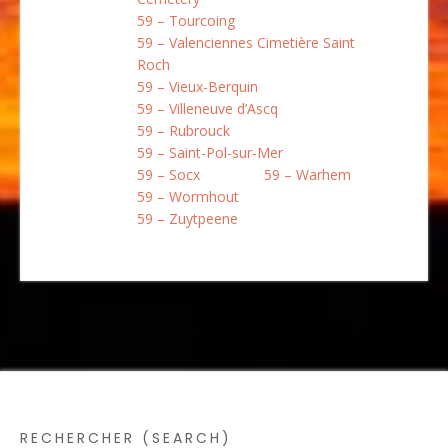
59 – Tourcoing
59 – Valenciennes Cimetière Saint
Roch
59 – Vieux-Berquin
59 – Villeneuve d’Ascq
59 – Rubrouck
59 – Saint-Pol-sur-Mer
59 – Socx
59 – Warhem
59 – Wormhout
59 – Zuytpeene
RECHERCHER (SEARCH)