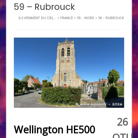
59 – Rubrouck
ILS VENAIENT DU CIEL...
>
FRANCE
>
59 – NORD
>
59 – RUBROUCK
26
Wellington HE500
OTU