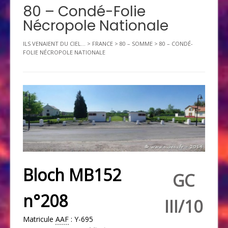
80 – Condé-Folie
Nécropole Nationale
ILS VENAIENT DU CIEL...
>
FRANCE
>
80 – SOMME
>
80 – CONDÉ-
FOLIE NÉCROPOLE NATIONALE
Bloch MB152
GC
n°208
III/10
Matricule
AAF
: Y-695