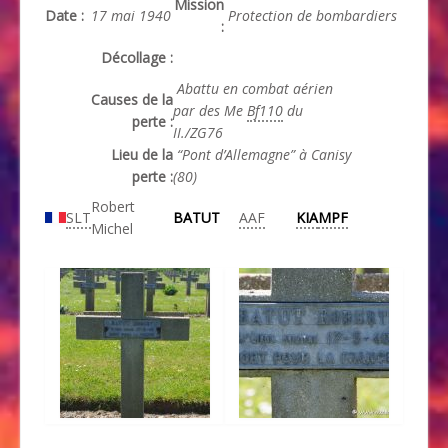
Mission
Date :
17 mai 1940
Protection de bombardiers
:
Décollage :
Abattu en combat aérien
Causes de la
par des Me
Bf110
du
perte :
II./ZG76
Lieu de la
“Pont d’Allemagne” à Canisy
perte :
(80)
Robert
SLT
BATUT
AAF
KIA
MPF
Michel