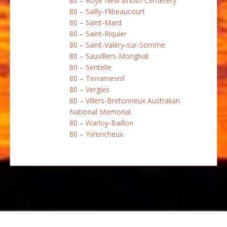
80 – Roye New British Cemetery
80 – Sailly-Flibeaucourt
80 – Saint-Mard
80 – Saint-Riquier
80 – Saint-Valéry-sur-Somme
80 – Sauvillers-Mongival
80 – Sentelie
80 – Terramesnil
80 – Vergies
80 – Villers-Bretonneux Australian
National Memorial
80 – Warloy-Baillon
80 – Yvrencheux