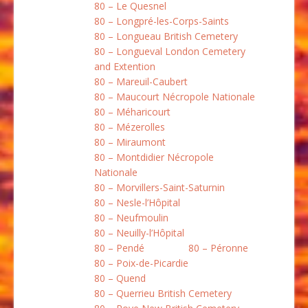
80 – Le Quesnel
80 – Longpré-les-Corps-Saints
80 – Longueau British Cemetery
80 – Longueval London Cemetery
and Extention
80 – Mareuil-Caubert
80 – Maucourt Nécropole Nationale
80 – Méharicourt
80 – Mézerolles
80 – Miraumont
80 – Montdidier Nécropole
Nationale
80 – Morvillers-Saint-Saturnin
80 – Nesle-l’Hôpital
80 – Neufmoulin
80 – Neuilly-l’Hôpital
80 – Pendé
80 – Péronne
80 – Poix-de-Picardie
80 – Quend
80 – Querrieu British Cemetery