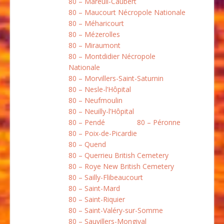
80 – Mareuil-Caubert
80 – Maucourt Nécropole Nationale
80 – Méharicourt
80 – Mézerolles
80 – Miraumont
80 – Montdidier Nécropole
Nationale
80 – Morvillers-Saint-Saturnin
80 – Nesle-l’Hôpital
80 – Neufmoulin
80 – Neuilly-l’Hôpital
80 – Pendé
80 – Péronne
80 – Poix-de-Picardie
80 – Quend
80 – Querrieu British Cemetery
80 – Roye New British Cemetery
80 – Sailly-Flibeaucourt
80 – Saint-Mard
80 – Saint-Riquier
80 – Saint-Valéry-sur-Somme
80 – Sauvillers-Mongival