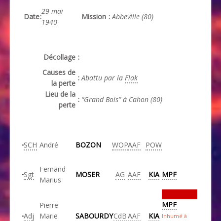
29 mai
Date
:
Mission
:
Abbeville (80)
1940
Décollage
:
Causes de
:
Abattu par la
Flak
la perte
Lieu de la
:
“Grand Bois” à Cahon (80)
perte
SCH
André
BOZON
WOP
AAF
POW
Fernand
Sgt
MOSER
AG
AAF
KIA
MPF
Marius
MPF
Pierre
Adj
Marie
SABOURDY
CdB
AAF
KIA
Inhumé à