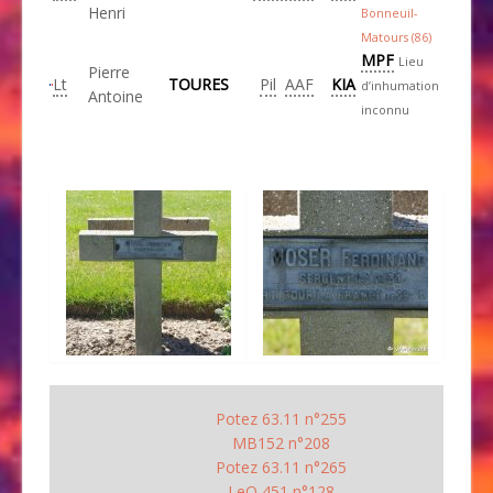
Henri
Bonneuil-
Matours (86)
MPF
Lieu
Pierre
Lt
TOURES
Pil
AAF
KIA
d’inhumation
Antoine
inconnu
Potez 63.11 n°255
MB152 n°208
Potez 63.11 n°265
LeO 451 n°128