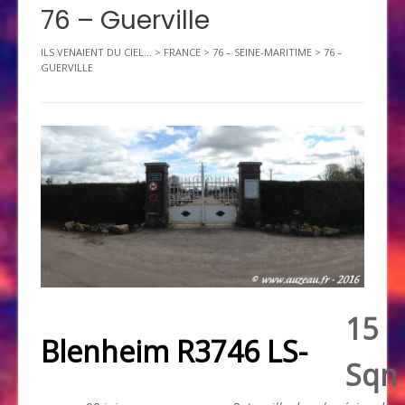
76 – Guerville
ILS VENAIENT DU CIEL...
>
FRANCE
>
76 – SEINE-MARITIME
>
76 –
GUERVILLE
15
Blenheim R3746 LS-
Sqn