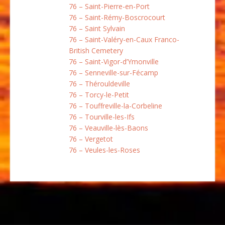
76 – Saint-Pierre-en-Port
76 – Saint-Rémy-Boscrocourt
76 – Saint Sylvain
76 – Saint-Valéry-en-Caux Franco-
British Cemetery
76 – Saint-Vigor-d’Ymonville
76 – Senneville-sur-Fécamp
76 – Thérouldeville
76 – Torcy-le-Petit
76 – Touffreville-la-Corbeline
76 – Tourville-les-Ifs
76 – Veauville-lès-Baons
76 – Vergetot
76 – Veules-les-Roses