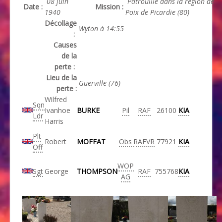
08 juin
Patrouille dans la région de
Date :
Mission :
1940
Poix de Picardie (80)
Décollage
Wyton à 14:55
:
Causes
de la
perte :
Lieu de la
Guerville (76)
perte :
Wilfred
Sqn
Ivanhoe
BURKE
Pil
RAF
26100
KIA
Ldr
Harris
Plt
Robert
MOFFAT
Obs
RAFVR
77921
KIA
Off
WOP
Sgt
George
THOMPSON
RAF
755768
KIA
AG