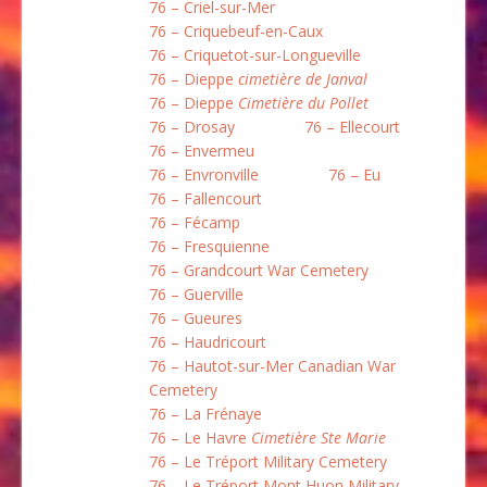
76 – Criel-sur-Mer
76 – Criquebeuf-en-Caux
76 – Criquetot-sur-Longueville
76 – Dieppe
cimetière de Janval
76 – Dieppe
Cimetière du Pollet
76 – Drosay
76 – Ellecourt
76 – Envermeu
76 – Envronville
76 – Eu
76 – Fallencourt
76 – Fécamp
76 – Fresquienne
76 – Grandcourt War Cemetery
76 – Guerville
76 – Gueures
76 – Haudricourt
76 – Hautot-sur-Mer Canadian War
Cemetery
76 – La Frénaye
76 – Le Havre
Cimetière Ste Marie
76 – Le Tréport Military Cemetery
76 – Le Tréport Mont Huon Military