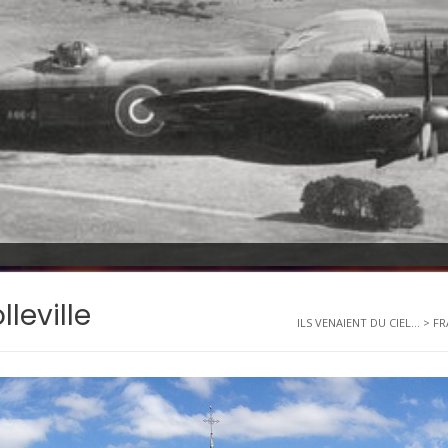
leville
ILS VENAIENT DU CIEL...
>
FR