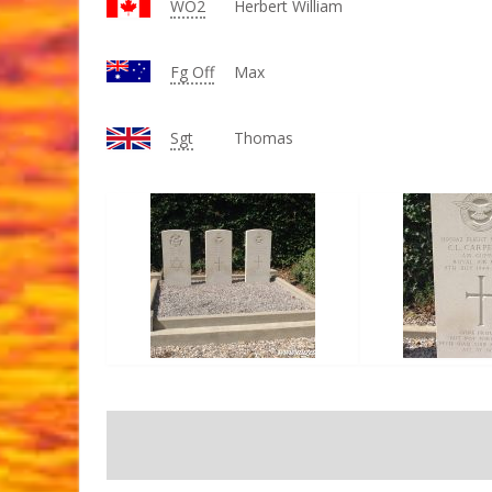
WO2
Herbert William
Fg Off
Max
Sgt
Thomas