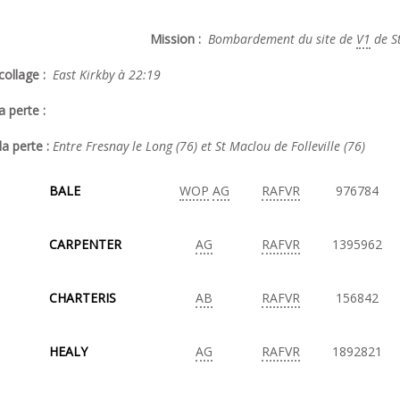
Mission :
Bombardement du site de
V1
de St
ollage :
East Kirkby à 22:19
a perte :
la perte :
Entre Fresnay le Long (76) et St Maclou de Folleville (76)
BALE
WOP
AG
RAFVR
976784
CARPENTER
AG
RAFVR
1395962
CHARTERIS
AB
RAFVR
156842
HEALY
AG
RAFVR
1892821