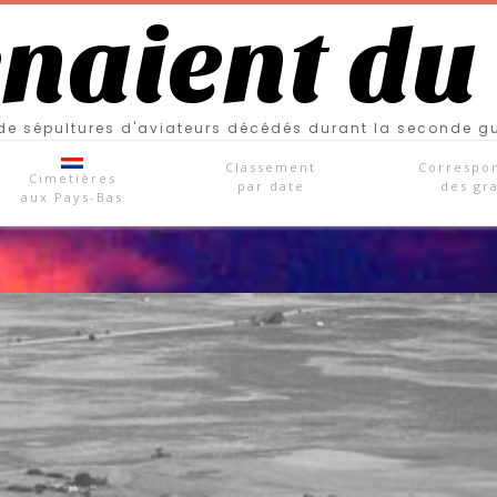
enaient du
e sépultures d'aviateurs décédés durant la seconde g
Classement
Correspo
Cimetières
par date
des gr
aux Pays-Bas