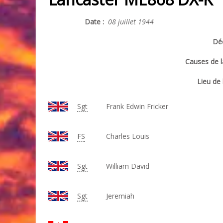
Date :
08 juillet 1944
Déc
Causes de l
Lieu de 
Sgt
Frank Edwin Fricker
FS
Charles Louis
Sgt
William David
Sgt
Jeremiah