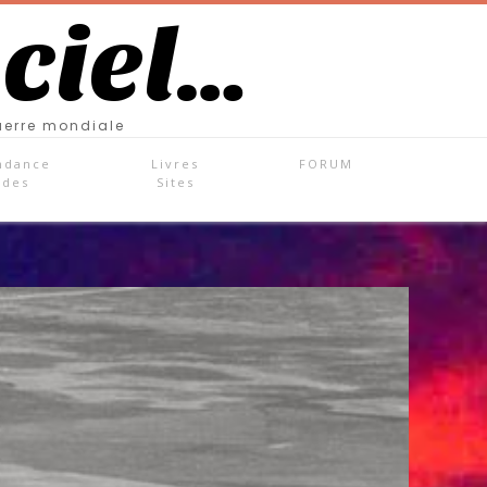
 ciel…
uerre mondiale
ndance
Livres
FORUM
ades
Sites