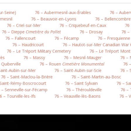
ur-Seine)
76 – Aubermesnil-aux-Érables
76 – Auberv
mesnil
76 – Beauvoir-en-Lyons
76 – Bellencombre
76 – Criel-sur-Mer
76 – Criquebeuf-en-Caux
76 
76 – Dieppe
Cimetière du Pollet
76 – Drosay
76 – 
76 – Fallencourt
76 – Fécamp
76 – Fresquienne
76 – Haudricourt
76 – Hautot-sur-Mer Canadian War
76 – Le Tréport Military Cemetery
76 – Le Tréport Mont
rès
76 – Massy
76 – Mesnil-Mauger
76 – 
 Quiberville
76 – Rouen
Cimetière Monumental
76 
Saint-Aubin-sur-Mer
76 – Saint-Aubin-sur-Scie
76 – S
76 – Saint-Maclou-la-Brière
76 – Saint-Martin-au-Bosc
 Saint-Rémy-Boscrocourt
76 – Saint Sylvain
76 – Sa
 – Senneville-sur-Fécamp
76 – Thérouldeville
76 – 
6 – Tourville-les-Ifs
76 – Veauville-lès-Baons
76 – 