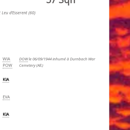
 Leu d’Esserent (60)
WIA
DOW
le 06/09/1944 inhumé à Durnbach War
POW
Cemetery (All.)
KIA
EVA
KIA