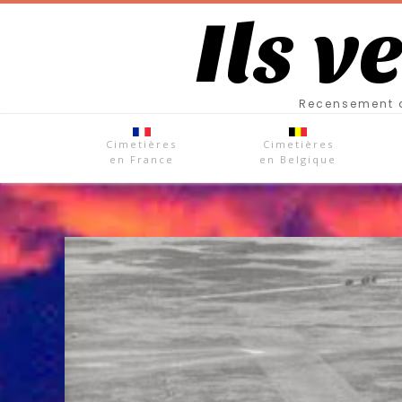
Ils v
Recensement d
Cimetières
Cimetières
en France
en Belgique