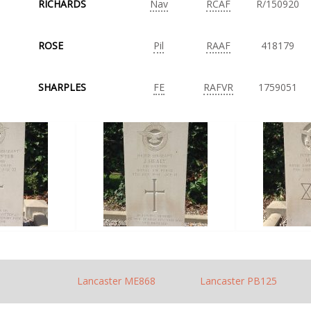
RICHARDS
Nav
RCAF
R/150920
ROSE
Pil
RAAF
418179
SHARPLES
FE
RAFVR
1759051
Lancaster ME868
Lancaster PB125