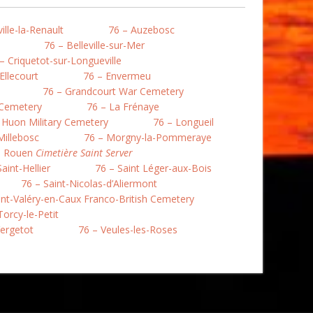
ille-la-Renault
76 – Auzebosc
76 – Belleville-sur-Mer
– Criquetot-sur-Longueville
Ellecourt
76 – Envermeu
76 – Grandcourt War Cemetery
 Cemetery
76 – La Frénaye
 Huon Military Cemetery
76 – Longueil
Millebosc
76 – Morgny-la-Pommeraye
– Rouen
Cimetière Saint Server
aint-Hellier
76 – Saint Léger-aux-Bois
76 – Saint-Nicolas-d’Aliermont
int-Valéry-en-Caux Franco-British Cemetery
Torcy-le-Petit
Vergetot
76 – Veules-les-Roses