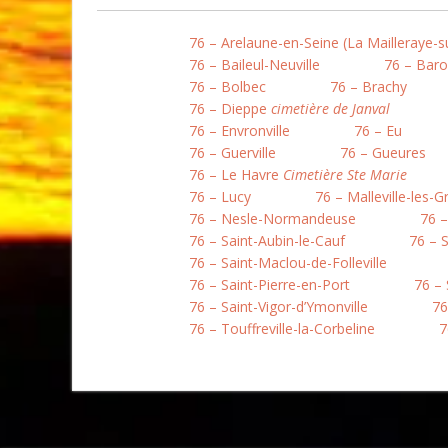
76 – Arelaune-en-Seine (La Mailleraye-s
76 – Baileul-Neuville
76 – Baro
76 – Bolbec
76 – Brachy
76 – Dieppe
cimetière de Janval
76 – Envronville
76 – Eu
76 – Guerville
76 – Gueures
76 – Le Havre
Cimetière Ste Marie
76 – Lucy
76 – Malleville-les-G
76 – Nesle-Normandeuse
76 –
76 – Saint-Aubin-le-Cauf
76 – 
76 – Saint-Maclou-de-Folleville
76 – Saint-Pierre-en-Port
76 –
76 – Saint-Vigor-d’Ymonville
76
76 – Touffreville-la-Corbeline
7