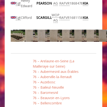
Henry
Sgt
PEARSON
AG
RAFVR
1868478
KIA
Edward
WOP
Sgt
Clifford
SCARGILL
RAFVR
1681158
KIA
AG
76 – Arelaune-en-Seine (La
Mailleraye-sur-Seine)
76 – Aubermesnil-aux-Érables
76 – Auberville-la-Renault
76 – Auzebosc
76 – Baileul-Neuville
76 – Baromesnil
76 – Beauvoir-en-Lyons
76 – Bellencombre