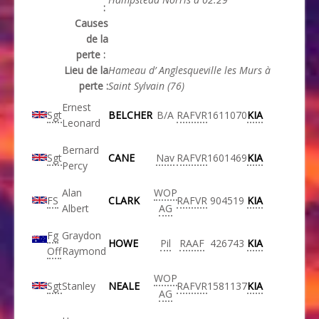
:
Causes
de la
perte :
Lieu de la
Hameau d’ Anglesqueville les Murs à
perte :
Saint Sylvain (76)
Ernest
Sgt
BELCHER
B/A
RAFVR
1611070
KIA
Leonard
Bernard
Sgt
CANE
Nav
RAFVR
1601469
KIA
Percy
Alan
WOP
FS
CLARK
RAFVR
904519
KIA
Albert
AG
Fg
Graydon
HOWE
Pil
RAAF
426743
KIA
Off
Raymond
WOP
Sgt
Stanley
NEALE
RAFVR
1581137
KIA
AG