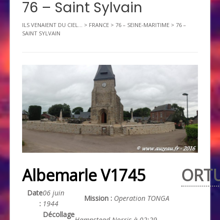
76 – Saint Sylvain
ILS VENAIENT DU CIEL...
>
FRANCE
>
76 – SEINE-MARITIME
>
76 –
SAINT SYLVAIN
Albemarle V1745
ORT
Date
06 juin
Mission :
Operation TONGA
:
1944
Décollage
Hampstead Norris à 02:29