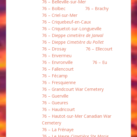
76 – Belleville-sur-Mer
76 – Bolbec
76 – Brachy
76 – Criel-sur-Mer
76 – Criquebeuf-en-Caux
76 – Criquetot-sur-Longueville
76 – Dieppe
cimetière de Janval
76 – Dieppe
Cimetière du Pollet
76 – Drosay
76 – Ellecourt
76 – Envermeu
76 – Envronville
76 – Eu
76 – Fallencourt
76 – Fécamp
76 – Fresquienne
76 – Grandcourt War Cemetery
76 – Guerville
76 – Gueures
76 – Haudricourt
76 – Hautot-sur-Mer Canadian War
Cemetery
76 – La Frénaye
76 – Le Havre
Cimetière Ste Marie