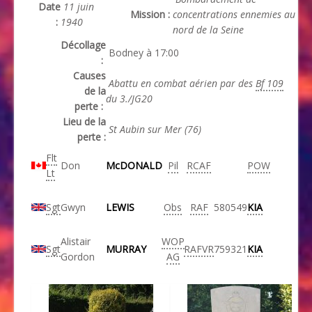
Date
11 juin
Mission :
concentrations ennemies au
:
1940
nord de la Seine
Décollage
Bodney à 17:00
:
Causes
Abattu en combat aérien par des
Bf 109
de la
du 3./JG20
perte :
Lieu de la
St Aubin sur Mer (76)
perte :
Flt
Don
McDONALD
Pil
RCAF
POW
Lt
Sgt
Gwyn
LEWIS
Obs
RAF
580549
KIA
Alistair
WOP
Sgt
MURRAY
RAFVR
759321
KIA
Gordon
AG