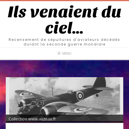
Ils venaient du
ciel…
Recensement de sépultures d'aviateurs décédés
durant la seconde guerre mondiale
MENU
Collection www.auzeau.fr