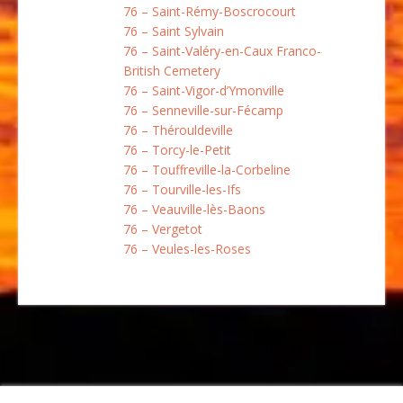
76 – Saint-Rémy-Boscrocourt
76 – Saint Sylvain
76 – Saint-Valéry-en-Caux Franco-
British Cemetery
76 – Saint-Vigor-d’Ymonville
76 – Senneville-sur-Fécamp
76 – Thérouldeville
76 – Torcy-le-Petit
76 – Touffreville-la-Corbeline
76 – Tourville-les-Ifs
76 – Veauville-lès-Baons
76 – Vergetot
76 – Veules-les-Roses