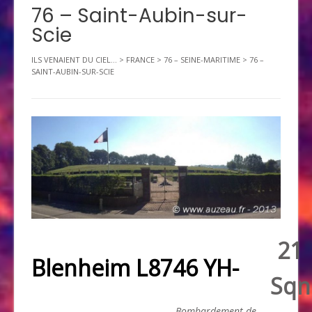
76 – Saint-Aubin-sur-
Scie
ILS VENAIENT DU CIEL...
>
FRANCE
>
76 – SEINE-MARITIME
>
76 –
SAINT-AUBIN-SUR-SCIE
21
Blenheim L8746 YH-
Sqn
Bombardement de