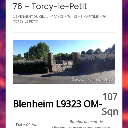
76 – Torcy-le-Petit
ILS VENAIENT DU CIEL...
>
FRANCE
>
76 – SEINE-MARITIME
>
76 –
TORCY-LE-PETIT
107
Blenheim L9323 OM-
Sqn
Bombardement de
Date
09 juin
Mission :
concentration ennemie