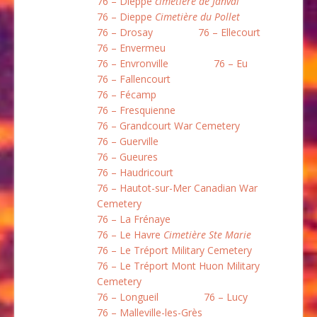
76 – Dieppe
cimetière de Janval
76 – Dieppe
Cimetière du Pollet
76 – Drosay
76 – Ellecourt
76 – Envermeu
76 – Envronville
76 – Eu
76 – Fallencourt
76 – Fécamp
76 – Fresquienne
76 – Grandcourt War Cemetery
76 – Guerville
76 – Gueures
76 – Haudricourt
76 – Hautot-sur-Mer Canadian War
Cemetery
76 – La Frénaye
76 – Le Havre
Cimetière Ste Marie
76 – Le Tréport Military Cemetery
76 – Le Tréport Mont Huon Military
Cemetery
76 – Longueil
76 – Lucy
76 – Malleville-les-Grès