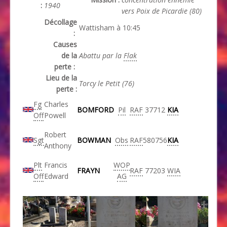
:
1940
vers Poix de Picardie (80)
Décollage
Wattisham à 10:45
:
Causes
de la
Abattu par la
Flak
perte :
Lieu de la
Torcy le Petit (76)
perte :
Fg
Charles
BOMFORD
Pil
RAF
37712
KIA
Off
Powell
Robert
Sgt
BOWMAN
Obs
RAF
580756
KIA
Anthony
Plt
Francis
WOP
FRAYN
RAF
77203
WIA
Off
Edward
AG