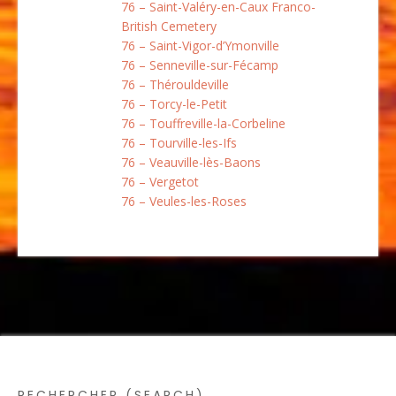
76 – Saint-Valéry-en-Caux Franco-
British Cemetery
76 – Saint-Vigor-d’Ymonville
76 – Senneville-sur-Fécamp
76 – Thérouldeville
76 – Torcy-le-Petit
76 – Touffreville-la-Corbeline
76 – Tourville-les-Ifs
76 – Veauville-lès-Baons
76 – Vergetot
76 – Veules-les-Roses
RECHERCHER (SEARCH)