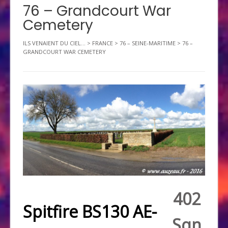
76 – Grandcourt War
Cemetery
ILS VENAIENT DU CIEL...
>
FRANCE
>
76 – SEINE-MARITIME
>
76 –
GRANDCOURT WAR CEMETERY
402
Spitfire BS130 AE-
Sqn