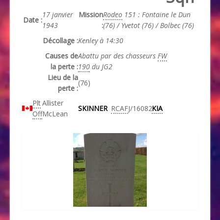
17 janvier
Mission
Rodeo
151 : Fontaine le Dun
Date :
1943
:
(76) / Yvetot (76) / Bolbec (76)
Décollage :
Kenley à 14:30
Causes de
Abattu par des chasseurs
FW
la perte :
190
du JG2
Lieu de la
(76)
perte :
Plt
Allister
SKINNER
RCAF
J/16082
KIA
Off
McLean