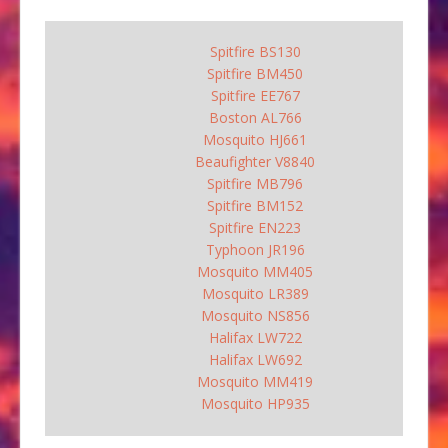
Spitfire BS130
Spitfire BM450
Spitfire EE767
Boston AL766
Mosquito HJ661
Beaufighter V8840
Spitfire MB796
Spitfire BM152
Spitfire EN223
Typhoon JR196
Mosquito MM405
Mosquito LR389
Mosquito NS856
Halifax LW722
Halifax LW692
Mosquito MM419
Mosquito HP935