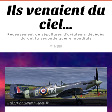
Ils venaient du
ciel…
Recensement de sépultures d'aviateurs décédés
durant la seconde guerre mondiale
MENU
Collection www.auzeau.fr