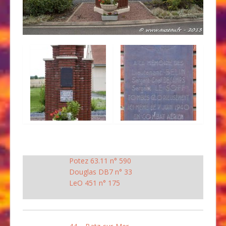
Potez 63.11 n° 590
Douglas DB7 n° 33
LeO 451 n° 175