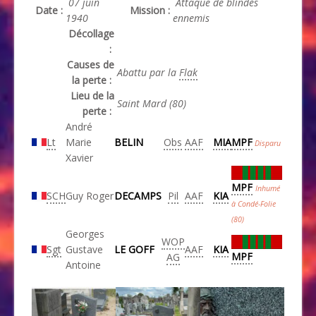
07 juin
Attaque de blindés
Date :
Mission :
1940
ennemis
Décollage
:
Causes de
Abattu par la
Flak
la perte :
Lieu de la
Saint Mard (80)
perte :
André
Lt
Marie
BELIN
Obs
AAF
MIA
MPF
Disparu
Xavier
MPF
Inhumé
SCH
Guy Roger
DECAMPS
Pil
AAF
KIA
à Condé-Folie
(80)
Georges
WOP
Sgt
Gustave
LE GOFF
AAF
KIA
MPF
AG
Antoine