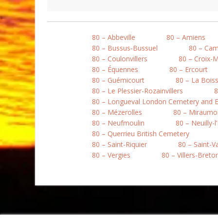
80 – Abbeville
80 – Amiens
80 – Bussus-Bussuel
80 – Ca
80 – Coulonvillers
80 – Croix-
80 – Équennes
80 – Ercourt
80 – Guémicourt
80 – La Boiss
80 – Le Plessier-Rozainvillers
8
80 – Longueval London Cemetery and E
80 – Mézerolles
80 – Miraumo
80 – Neufmoulin
80 – Neuilly-l
80 – Querrieu British Cemetery
80 – Saint-Riquier
80 – Saint-
80 – Vergies
80 – Villers-Bret