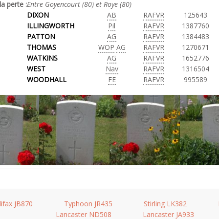
la perte :
Entre Goyencourt (80) et Roye (80)
DIXON
AB
RAFVR
125643
ILLINGWORTH
Pil
RAFVR
1387760
PATTON
AG
RAFVR
1384483
THOMAS
WOP
AG
RAFVR
1270671
WATKINS
AG
RAFVR
1652776
WEST
Nav
RAFVR
1316504
WOODHALL
FE
RAFVR
995589
lifax JB870
Typhoon JR435
Stirling LK382
Lancaster ND508
Lancaster JA933