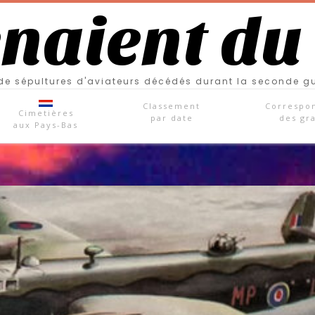
enaient du
e sépultures d'aviateurs décédés durant la seconde g
Classement
Correspo
Cimetières
par date
des gr
aux Pays-Bas