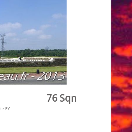
76 Sqn
de EY