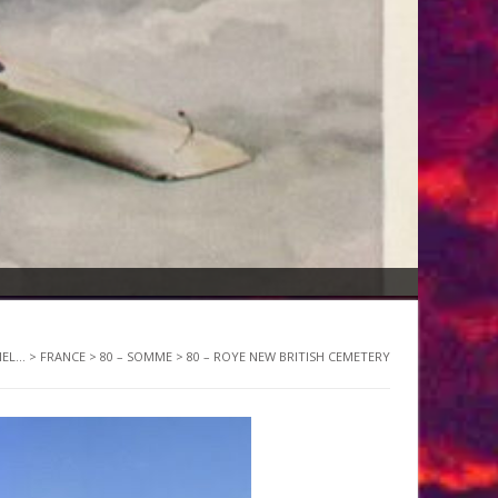
EL...
>
FRANCE
>
80 – SOMME
>
80 – ROYE NEW BRITISH CEMETERY