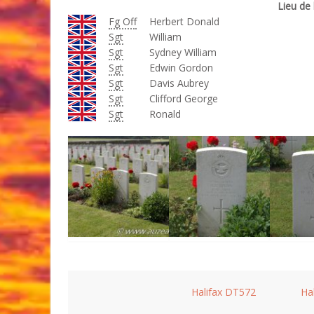
Lieu de 
Fg Off
Herbert Donald
Sgt
William
Sgt
Sydney William
Sgt
Edwin Gordon
Sgt
Davis Aubrey
Sgt
Clifford George
Sgt
Ronald
Halifax DT572
Ha