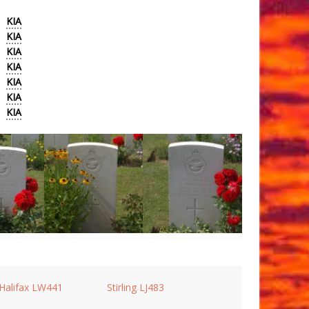
KIA
KIA
KIA
KIA
KIA
KIA
KIA
Halifax LW441
Stirling LJ483