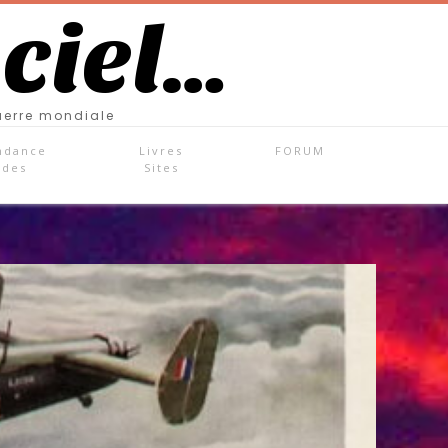
 ciel…
uerre mondiale
ndance
Livres
FORUM
ades
Sites