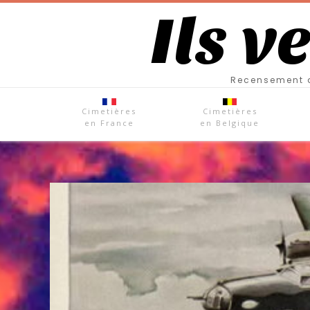
Ils v
Recensement d
Cimetières
Cimetières
en France
en Belgique