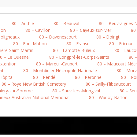
80 – Authie
80 – Beauval
80 – Beuvraignes 
mon
80 – Cavillon
80 – Cayeux-sur-Mer
80
Moligneaux
80 – Davenescourt
80 – Doingt
80 – Fort-Mahon
80 – Fransu
80 – Fricourt
ière-Saint-Martin
80 – Lamotte-Buleux
80 – Lauco
0 – Le Quesnel
80 – Longpré-les-Corps-Saints
80 
xtention
80 – Mareuil-Caubert
80 – Maucourt Nécr
nt
80 – Montdidier Nécropole Nationale
80 – Morvi
’Hôpital
80 – Pendé
80 – Péronne
80 – Po
80 – Roye New British Cemetery
80 – Sailly-Flibeaucourt
Valéry-sur-Somme
80 – Sauvillers-Mongival
80 – Sen
onneux Australian National Memorial
80 – Warloy-Baillon