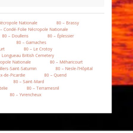
Nécropole Nationale
80 – Brassy
 – Condé-Folie Nécropole Nationale
80 – Doullens
80 – Éplessier
80 – Gamaches
urt
80 – Le Crotoy
– Longueau British Cemetery
opole Nationale
80 – Méharicourt
llers-Saint-Saturnin
80 – Nesle-l’Hôpital
ix-de-Picardie
80 – Quend
80 – Saint-Mard
telie
80 – Terramesnil
80 – Yvrencheux