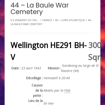
44 – La Baule War
Cemetery
ILS VENAIENT DU CIEL...
>
FRANCE
>
44 – LOIRE-ATLANTIQUE
>
44 –
LA BAULE WAR CEMETERY
Wellington HE291 BH-
300
V
Sqn
Gardening au large de St
Date :
23 avril 1943
Mission :
Nazaire (44)
Décollage :
Hemswell à 20:49
Causes
de la
Abattu par la
Flak
perte :
Lieu de la
En mer