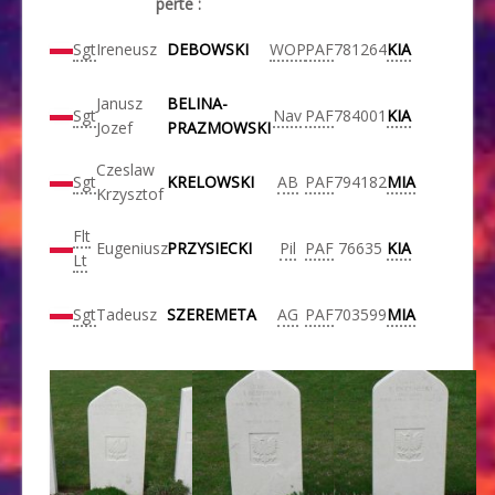
perte :
Sgt
Ireneusz
DEBOWSKI
WOP
PAF
781264
KIA
Janusz
BELINA-
Sgt
Nav
PAF
784001
KIA
Jozef
PRAZMOWSKI
Czeslaw
Sgt
KRELOWSKI
AB
PAF
794182
MIA
Krzysztof
Flt
Eugeniusz
PRZYSIECKI
Pil
PAF
76635
KIA
Lt
Sgt
Tadeusz
SZEREMETA
AG
PAF
703599
MIA