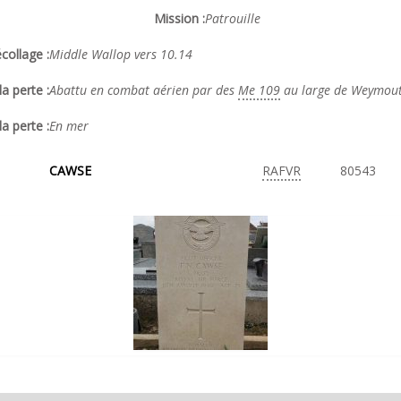
Mission :
Patrouille
collage :
Middle Wallop vers 10.14
a perte :
Abattu en combat aérien par des
Me 109
au large de Weymou
la perte :
En mer
CAWSE
RAFVR
80543