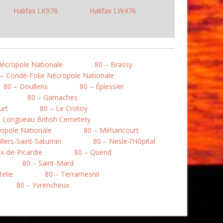
Halifax LK976
Halifax LW476
Nécropole Nationale
80 – Brassy
 – Condé-Folie Nécropole Nationale
80 – Doullens
80 – Éplessier
80 – Gamaches
urt
80 – Le Crotoy
– Longueau British Cemetery
opole Nationale
80 – Méharicourt
llers-Saint-Saturnin
80 – Nesle-l’Hôpital
ix-de-Picardie
80 – Quend
80 – Saint-Mard
telie
80 – Terramesnil
80 – Yvrencheux