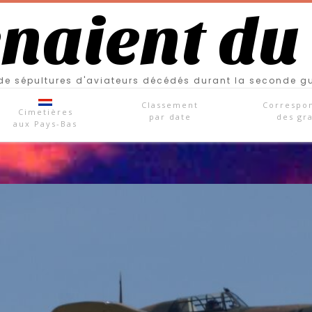
enaient du
e sépultures d'aviateurs décédés durant la seconde g
Classement
Correspo
Cimetières
par date
des gr
aux Pays-Bas