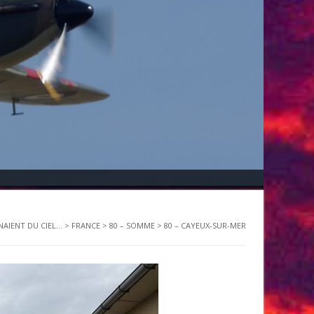
NAIENT DU CIEL...
>
FRANCE
>
80 – SOMME
>
80 – CAYEUX-SUR-MER