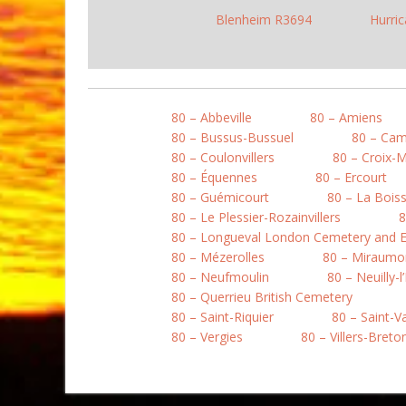
Blenheim R3694
Hurri
80 – Abbeville
80 – Amiens
80 – Bussus-Bussuel
80 – Ca
80 – Coulonvillers
80 – Croix-
80 – Équennes
80 – Ercourt
80 – Guémicourt
80 – La Boiss
80 – Le Plessier-Rozainvillers
8
80 – Longueval London Cemetery and E
80 – Mézerolles
80 – Miraumo
80 – Neufmoulin
80 – Neuilly-l
80 – Querrieu British Cemetery
80 – Saint-Riquier
80 – Saint-
80 – Vergies
80 – Villers-Bret