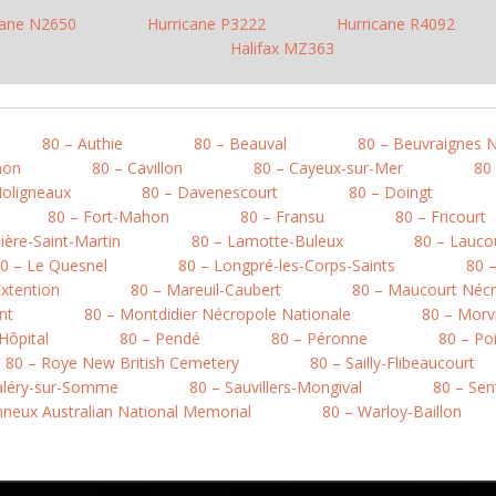
cane N2650
Hurricane P3222
Hurricane R4092
Halifax MZ363
80 – Authie
80 – Beauval
80 – Beuvraignes 
mon
80 – Cavillon
80 – Cayeux-sur-Mer
80
Moligneaux
80 – Davenescourt
80 – Doingt
80 – Fort-Mahon
80 – Fransu
80 – Fricourt
ière-Saint-Martin
80 – Lamotte-Buleux
80 – Lauco
0 – Le Quesnel
80 – Longpré-les-Corps-Saints
80 
xtention
80 – Mareuil-Caubert
80 – Maucourt Nécr
nt
80 – Montdidier Nécropole Nationale
80 – Morvi
’Hôpital
80 – Pendé
80 – Péronne
80 – Po
80 – Roye New British Cemetery
80 – Sailly-Flibeaucourt
Valéry-sur-Somme
80 – Sauvillers-Mongival
80 – Sen
onneux Australian National Memorial
80 – Warloy-Baillon