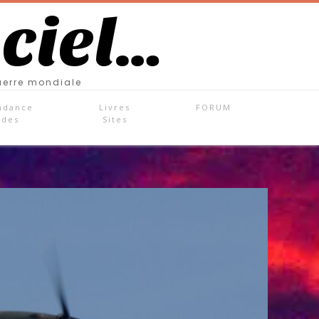
 ciel…
uerre mondiale
ndance
Livres
FORUM
ades
Sites