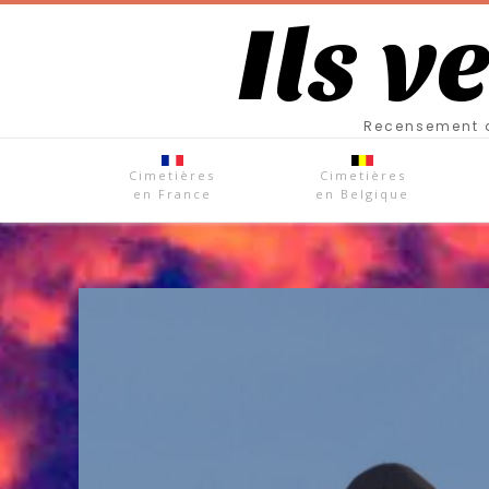
Ils v
Recensement d
Cimetières
Cimetières
en France
en Belgique