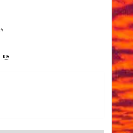
th
KIA