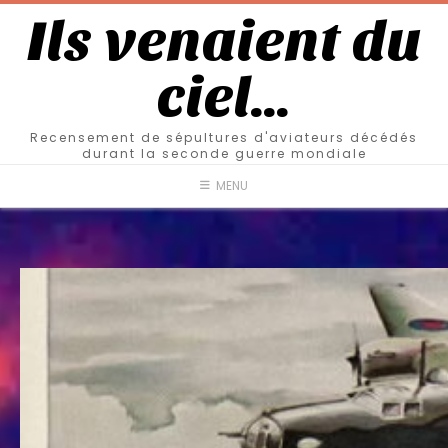
Ils venaient du
ciel…
Recensement de sépultures d'aviateurs décédés
durant la seconde guerre mondiale
MENU