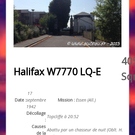
40
Halifax W7770 LQ-E
Sq
17
Date :
septembre
Mission :
Essen (All.)
1942
Décollage
Topcliffe à 20:52
:
Causes
Abattu par un chasseur de nuit (Oblt. H.
de la