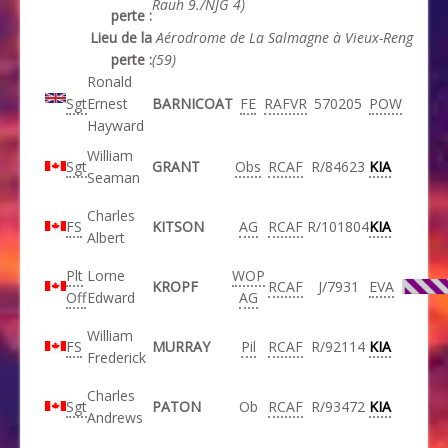
Rauh 9./NJG 4)
perte :
Lieu de la
Aérodrome de La Salmagne à Vieux-Reng
perte :
(59)
Ronald
Sgt
Ernest
BARNICOAT
FE
RAFVR
570205
POW
Hayward
William
Sgt
GRANT
Obs
RCAF
R/84623
KIA
Seaman
Charles
FS
KITSON
AG
RCAF
R/101804
KIA
Albert
Plt
Lorne
WOP
KROPF
RCAF
J/7931
EVA
Off
Edward
AG
William
FS
MURRAY
Pil
RCAF
R/92114
KIA
Frederick
Charles
Sgt
PATON
Ob
RCAF
R/93472
KIA
Andrews