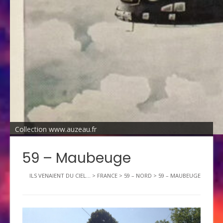
Collection www.auzeau.fr
59 – Maubeuge
ILS VENAIENT DU CIEL...
>
FRANCE
>
59 – NORD
>
59 – MAUBEUGE