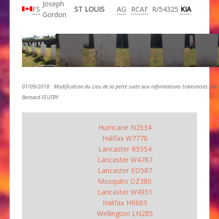
Joseph
FS
ST LOUIS
AG
RCAF
R/54325
KIA
Gordon
01/09/2018 : Modification du Lieu de la perte suite aux informations transmises par
Bernard FEUTRY
Hurricane N2534
Halifax W7770
Lancaster R5554
Lancaster W4787
Lancaster ED587
Mosquito DZ380
Lancaster W4951
Halifax HR663
Wellington LN285