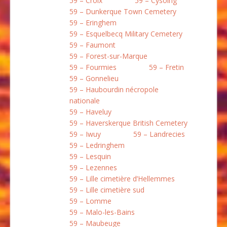
59 – Croix
59 – Cysoing
59 – Dunkerque Town Cemetery
59 – Eringhem
59 – Esquelbecq Military Cemetery
59 – Faumont
59 – Forest-sur-Marque
59 – Fourmies
59 – Fretin
59 – Gonnelieu
59 – Haubourdin nécropole
nationale
59 – Haveluy
59 – Haverskerque British Cemetery
59 – Iwuy
59 – Landrecies
59 – Ledringhem
59 – Lesquin
59 – Lezennes
59 – Lille cimetière d’Hellemmes
59 – Lille cimetière sud
59 – Lomme
59 – Malo-les-Bains
59 – Maubeuge