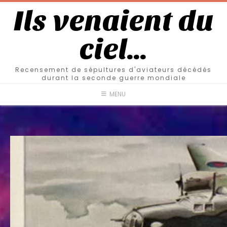
Ils venaient du
ciel…
Recensement de sépultures d'aviateurs décédés
durant la seconde guerre mondiale
MENU