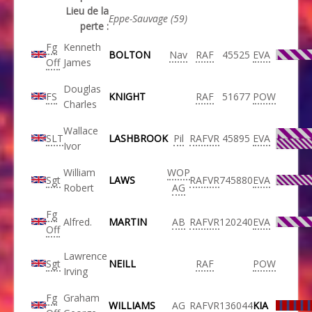
Lieu de la
Eppe-Sauvage (59)
perte :
Fg
Kenneth
BOLTON
Nav
RAF
45525
EVA
Off
James
Douglas
FS
KNIGHT
RAF
51677
POW
Charles
Wallace
SLT
LASHBROOK
Pil
RAFVR
45895
EVA
Ivor
William
WOP
Sgt
LAWS
RAFVR
745880
EVA
Robert
AG
Fg
Alfred.
MARTIN
AB
RAFVR
120240
EVA
Off
Lawrence
Sgt
NEILL
RAF
POW
Irving
Fg
Graham
WILLIAMS
AG
RAFVR
136044
KIA