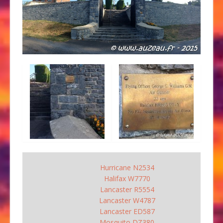
Hurricane N2534
Halifax W7770
Lancaster R5554
Lancaster W4787
Lancaster ED587
Mosquito DZ380