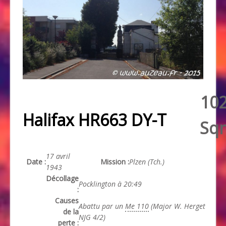
10
Halifax HR663 DY-T
Sq
17 avril
Date :
Mission :
Plzen (Tch.)
1943
Décollage
Pocklington à 20:49
:
Causes
Abattu par un
Me 110
(Major W. Herget
de la
NJG 4/2)
perte :