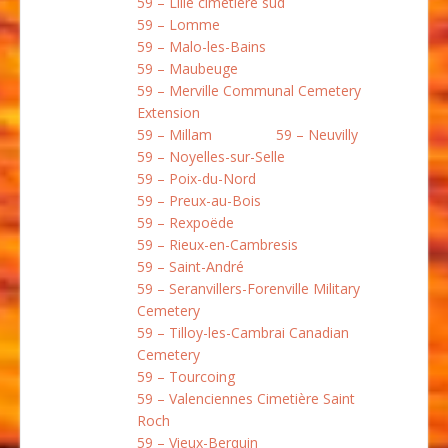
59 – Lille cimetière sud
59 – Lomme
59 – Malo-les-Bains
59 – Maubeuge
59 – Merville Communal Cemetery
Extension
59 – Millam
59 – Neuvilly
59 – Noyelles-sur-Selle
59 – Poix-du-Nord
59 – Preux-au-Bois
59 – Rexpoëde
59 – Rieux-en-Cambresis
59 – Saint-André
59 – Seranvillers-Forenville Military
Cemetery
59 – Tilloy-les-Cambrai Canadian
Cemetery
59 – Tourcoing
59 – Valenciennes Cimetière Saint
Roch
59 – Vieux-Berquin