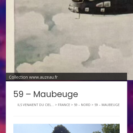
Collection www.auzeau.fr
59 – Maubeuge
ILS VENAIENT DU CIEL...
>
FRANCE
>
59 – NORD
>
59 – MAUBEUGE