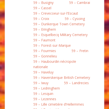
59 – Busigny
59 – Cambrai
59 – Cassel
59 – Crevecoeur-sur-l’Escaut
59 – Croix
59 – Cysoing
59 – Dunkerque Town Cemetery
59 – Eringhem
59 – Esquelbecq Military Cemetery
59 – Faumont
59 – Forest-sur-Marque
59 – Fourmies
59 – Fretin
59 – Gonnelieu
59 – Haubourdin nécropole
nationale
59 – Haveluy
59 – Haverskerque British Cemetery
59 – Iwuy
59 – Landrecies
59 – Ledringhem
59 – Lesquin
59 – Lezennes
59 – Lille cimetière d’Hellemmes