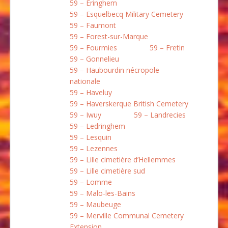
59 – Eringhem
59 – Esquelbecq Military Cemetery
59 – Faumont
59 – Forest-sur-Marque
59 – Fourmies
59 – Fretin
59 – Gonnelieu
59 – Haubourdin nécropole
nationale
59 – Haveluy
59 – Haverskerque British Cemetery
59 – Iwuy
59 – Landrecies
59 – Ledringhem
59 – Lesquin
59 – Lezennes
59 – Lille cimetière d’Hellemmes
59 – Lille cimetière sud
59 – Lomme
59 – Malo-les-Bains
59 – Maubeuge
59 – Merville Communal Cemetery
Extension