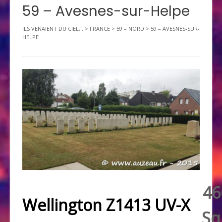
59 – Avesnes-sur-Helpe
ILS VENAIENT DU CIEL...
>
FRANCE
>
59 – NORD
>
59 – AVESNES-SUR-
HELPE
46
Wellington Z1413 UV-X
Sq