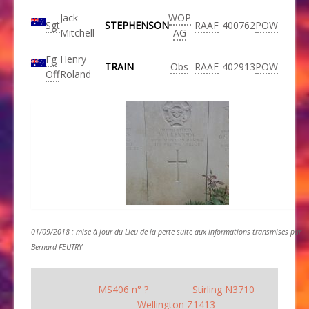
Jack
WOP
Sgt
STEPHENSON
RAAF
400762
POW
Mitchell
AG
Fg
Henry
TRAIN
Obs
RAAF
402913
POW
Off
Roland
01/09/2018 : mise à jour du Lieu de la perte suite aux informations transmises par
Bernard FEUTRY
MS406 n° ?
Stirling N3710
Wellington Z1413