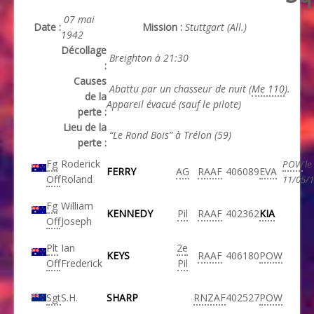
07 mai
Date :
Mission :
Stuttgart (All.)
1942
Décollage
Breighton à 21:30
:
Causes
Abattu par un chasseur de nuit (
Me 110
).
de la
Appareil évacué (sauf le pilote)
perte :
Lieu de la
“Le Rond Bois” à Trélon (59)
perte :
Fg
Roderick
POW
le
FERRY
AG
RAAF
406089
EVA
Off
Roland
11/05/
Fg
William
KENNEDY
Pil
RAAF
402362
KIA
Off
Joseph
Plt
Ian
2e
KEYS
RAAF
406180
POW
Off
Frederick
Pil
Sgt
S.H.
SHARP
RNZAF
402527
POW