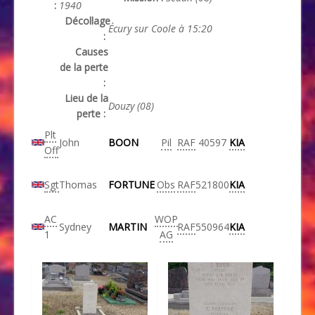
:
1940
Décollage
Écury sur Coole à 15:20
:
Causes
de la perte
:
Lieu de la
Douzy (08)
perte :
Plt
John
BOON
Pil
RAF
40597
KIA
Off
Sgt
Thomas
FORTUNE
Obs
RAF
521800
KIA
AC
WOP
Sydney
MARTIN
RAF
550964
KIA
1
AG