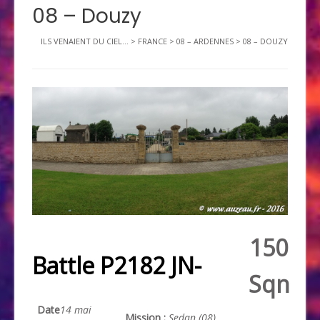
08 – Douzy
ILS VENAIENT DU CIEL...
>
FRANCE
>
08 – ARDENNES
>
08 – DOUZY
150
Battle P2182 JN-
Sqn
Date
14 mai
Mission :
Sedan (08)