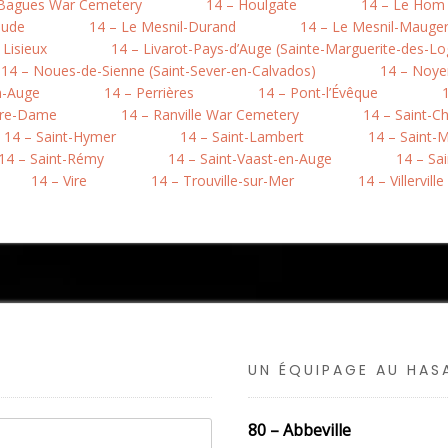
-Bagues War Cemetery
14 – Houlgate
14 – Le Hom (
aude
14 – Le Mesnil-Durand
14 – Le Mesnil-Mauger 
 Lisieux
14 – Livarot-Pays-d’Auge (Sainte-Marguerite-des-Lo
14 – Noues-de-Sienne (Saint-Sever-en-Calvados)
14 – Noye
n-Auge
14 – Perrières
14 – Pont-l’Évêque
otre-Dame
14 – Ranville War Cemetery
14 – Saint-C
14 – Saint-Hymer
14 – Saint-Lambert
14 – Saint-M
14 – Saint-Rémy
14 – Saint-Vaast-en-Auge
14 – Sa
14 – Vire
14 – Trouville-sur-Mer
14 – Villerville
UN ÉQUIPAGE AU HA
80 – Abbeville