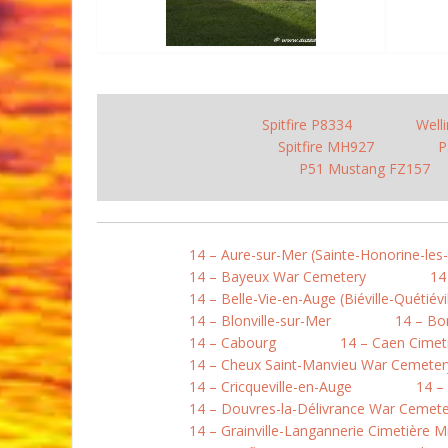
Spitfire P8334
Well
Spitfire MH927
P
P51 Mustang FZ157
14 – Aure-sur-Mer (Sainte-Honorine-les
14 – Bayeux War Cemetery
14
14 – Belle-Vie-en-Auge (Biéville-Quétiévil
14 – Blonville-sur-Mer
14 – B
14 – Cabourg
14 – Caen Cimet
14 – Cheux Saint-Manvieu War Cemeter
14 – Cricqueville-en-Auge
14 –
14 – Douvres-la-Délivrance War Cemete
14 – Grainville-Langannerie Cimetière Mi