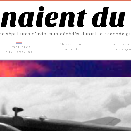
enaient du
e sépultures d'aviateurs décédés durant la seconde g
Classement
Correspo
Cimetières
par date
des gr
aux Pays-Bas