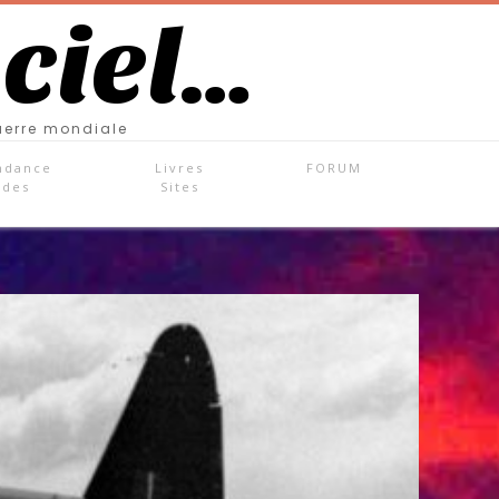
 ciel…
uerre mondiale
ndance
Livres
FORUM
ades
Sites