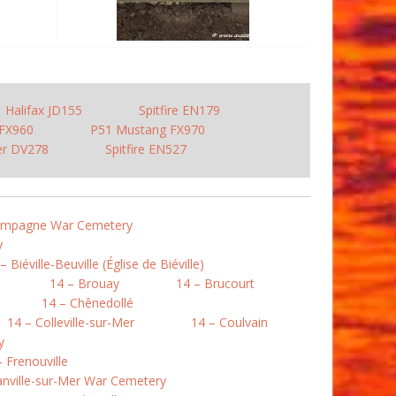
Halifax JD155
Spitfire EN179
FX960
P51 Mustang FX970
er DV278
Spitfire EN527
Campagne War Cemetery
y
– Biéville-Beuville (Église de Biéville)
14 – Brouay
14 – Brucourt
14 – Chênedollé
14 – Colleville-sur-Mer
14 – Coulvain
y
– Frenouville
nville-sur-Mer War Cemetery