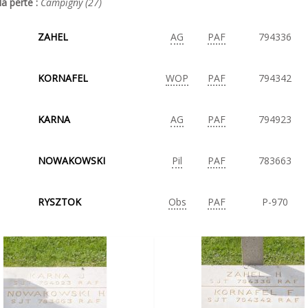
la perte :
Campigny (27)
ZAHEL
AG
PAF
794336
KORNAFEL
WOP
PAF
794342
KARNA
AG
PAF
794923
NOWAKOWSKI
Pil
PAF
783663
RYSZTOK
Obs
PAF
P-970