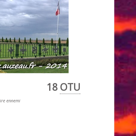
18
OTU
oire ennemi