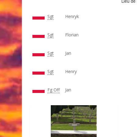
Lieu de 
Sgt
Henryk
Sgt
Florian
Sgt
Jan
Sgt
Henry
Fg Off
Jan