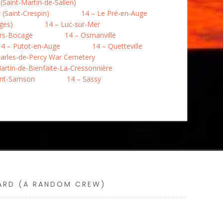
Saint-Martin-de-Sallen)
(Saint-Crespin)
14 – Le Pré-en-Auge
ges)
14 – Luc-sur-Mer
rs-Bocage
14 – Osmanville
14 – Putot-en-Auge
14 – Quetteville
harles-de-Percy War Cemetery
artin-de-Bienfaite-La-Cressonnière
int-Samson
14 – Sassy
SARD (A RANDOM CREW)