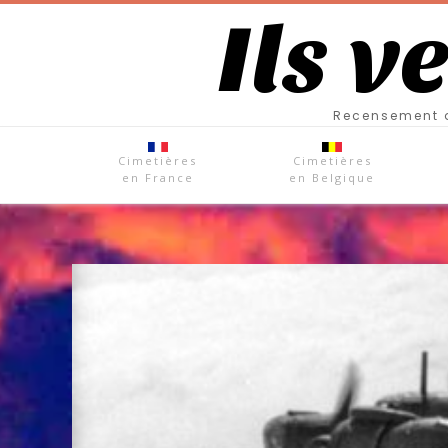
Ils v
Recensement d
Cimetières
Cimetières
en France
en Belgique