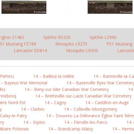
ington Z1482
Spitfire BS335
Spitfire LZ990
51 Mustang FZ189
Mosquito LR275
P51 Mustang 
Lancaster ED814
Mosquito LR300
Lancast
-Pertes)
14 – Bailleul-la-Vallée
14 – Banneville-la-
 – Bayeux War Memorial
14 – Bazenville Ryes War Cemeter
le)
14 – Bény-sur-Mer Canadian War Cemetery
14 
onnebosq
14 – Bretteville-sur-Laize Canadian War Cemetery
ière Nord-Est
14 – Cagny
14 – Castillon-en-Auge
y
14 – Clarbec
14 – Colleville-Montgomery
 Culey-le-Patry
14 – Douvres-La-Délivrance Église Saint Rém
ry
14 – Espins
14 – Fierville-les-Parcs
14 
litaire Polonais
14 – Grandcamp-Maisy
14 – Herma