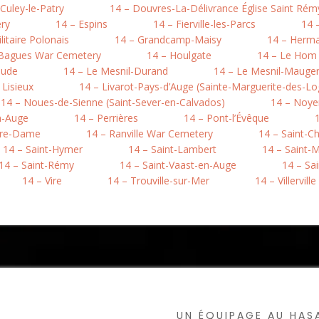
 Culey-le-Patry
14 – Douvres-La-Délivrance Église Saint Rém
ry
14 – Espins
14 – Fierville-les-Parcs
14 
litaire Polonais
14 – Grandcamp-Maisy
14 – Herma
-Bagues War Cemetery
14 – Houlgate
14 – Le Hom (
aude
14 – Le Mesnil-Durand
14 – Le Mesnil-Mauger 
 Lisieux
14 – Livarot-Pays-d’Auge (Sainte-Marguerite-des-Lo
14 – Noues-de-Sienne (Saint-Sever-en-Calvados)
14 – Noye
n-Auge
14 – Perrières
14 – Pont-l’Évêque
otre-Dame
14 – Ranville War Cemetery
14 – Saint-C
14 – Saint-Hymer
14 – Saint-Lambert
14 – Saint-M
14 – Saint-Rémy
14 – Saint-Vaast-en-Auge
14 – Sa
14 – Vire
14 – Trouville-sur-Mer
14 – Villerville
UN ÉQUIPAGE AU HA