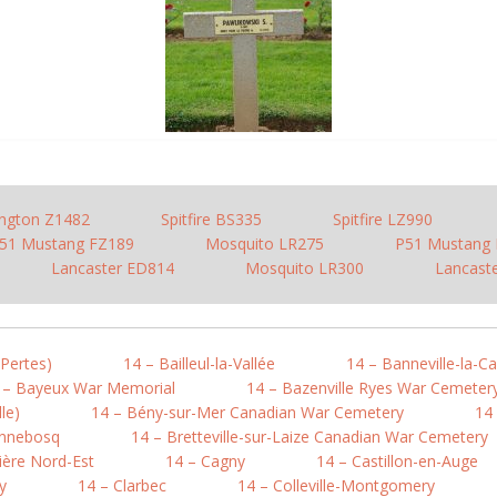
ington Z1482
Spitfire BS335
Spitfire LZ990
51 Mustang FZ189
Mosquito LR275
P51 Mustang 
Lancaster ED814
Mosquito LR300
Lancast
-Pertes)
14 – Bailleul-la-Vallée
14 – Banneville-la-
 – Bayeux War Memorial
14 – Bazenville Ryes War Cemeter
le)
14 – Bény-sur-Mer Canadian War Cemetery
14 
onnebosq
14 – Bretteville-sur-Laize Canadian War Cemetery
ière Nord-Est
14 – Cagny
14 – Castillon-en-Auge
y
14 – Clarbec
14 – Colleville-Montgomery