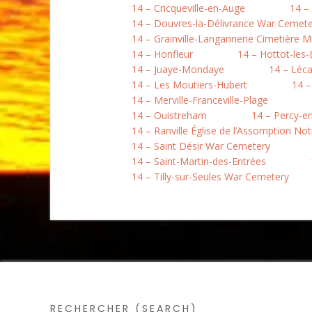
14 – Cricqueville-en-Auge
14 –
14 – Douvres-la-Délivrance War Cemete
14 – Grainville-Langannerie Cimetière Mi
14 – Honfleur
14 – Hottot-les
14 – Juaye-Mondaye
14 – Léc
14 – Les Moutiers-Hubert
14 –
14 – Merville-Franceville-Plage
14 – Ouistreham
14 – Percy-e
14 – Ranville Église de l’Assomption N
14 – Saint Désir War Cemetery
14 – Saint-Martin-des-Entrées
14 – Tilly-sur-Seules War Cemetery
RECHERCHER (SEARCH)