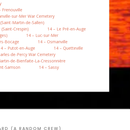
y
– Frenouville
nville-sur-Mer War Cemetery
Saint-Martin-de-Sallen)
(Saint-Crespin)
14 – Le Pré-en-Auge
ges)
14 – Luc-sur-Mer
rs-Bocage
14 – Osmanville
14 – Putot-en-Auge
14 – Quetteville
harles-de-Percy War Cemetery
artin-de-Bienfaite-La-Cressonnière
int-Samson
14 – Sassy
SARD (A RANDOM CREW)