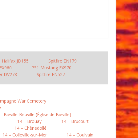
Halifax JD155
Spitfire EN179
FX960
P51 Mustang FX970
er DV278
Spitfire EN527
Campagne War Cemetery
y
– Biéville-Beuville (Église de Biéville)
14 – Brouay
14 – Brucourt
14 – Chênedollé
14 – Colleville-sur-Mer
14 – Coulvain