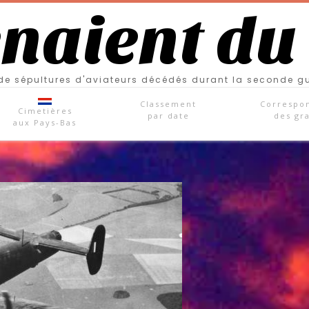
enaient du
e sépultures d'aviateurs décédés durant la seconde g
Classement
Correspo
Cimetières
par date
des gr
aux Pays-Bas