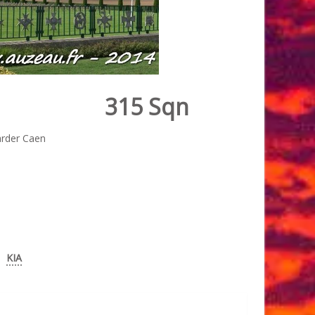
315 Sqn
arder Caen
KIA