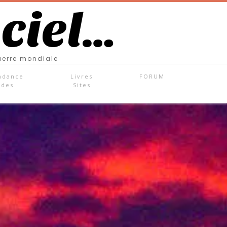
 ciel…
uerre mondiale
ndance
Livres
FORUM
ades
Sites