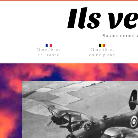
Ils v
Recensement d
Cimetières
Cimetières
en France
en Belgique