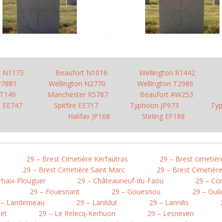
t N1173
Beaufort N1016
Wellington R1442
 P7881
Wellington N2770
Wellington T2986
T149
Manchester R5787
Beaufort AW253
re EE747
Spitfire EE717
Typhoon JP973
Ty
Halifax JP168
Stirling EF188
29 – Brest Cimetière Kerfautras
29 – Brest cimetiè
29 – Brest Cimetière Saint Marc
29 – Brest Cimetière
rhaix-Plouguer
29 – Châteauneuf-du-Faou
29 – Co
29 – Fouesnant
29 – Gouesnou
29 – Guil
 – Landerneau
29 – Lanildut
29 – Lannilis
oët
29 – Le Relecq-Kerhuon
29 – Lesneven