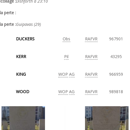
collage :
Dishforth à 23:10
a perte :
la perte :
Guipavas (29)
DUCKERS
Obs
RAFVR
967901
KERR
Pil
RAFVR
43295
KING
WOP
AG
RAFVR
966959
WOOD
WOP
AG
RAFVR
989818