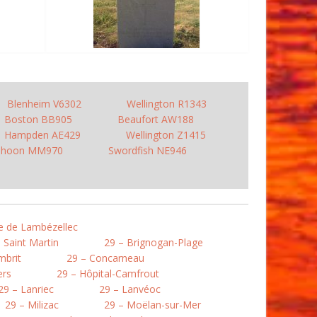
Blenheim V6302
Wellington R1343
Boston BB905
Beaufort AW188
Hampden AE429
Wellington Z1415
phoon MM970
Swordfish NE946
re de Lambézellec
 Saint Martin
29 – Brignogan-Plage
mbrit
29 – Concarneau
ers
29 – Hôpital-Camfrout
29 – Lanriec
29 – Lanvéoc
29 – Milizac
29 – Moëlan-sur-Mer