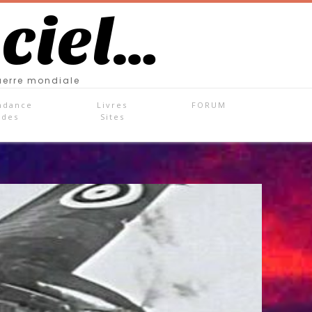
 ciel…
uerre mondiale
ndance
Livres
FORUM
ades
Sites