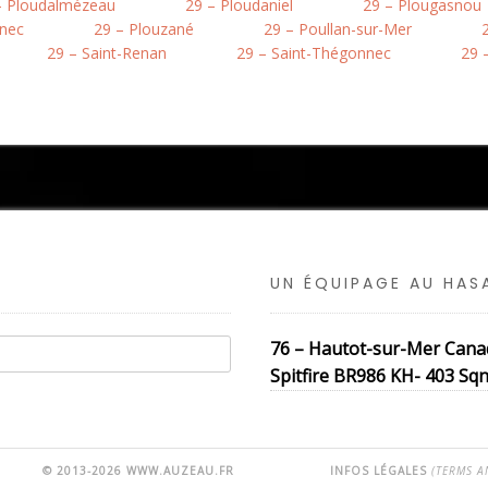
– Ploudalmézeau
29 – Ploudaniel
29 – Plougasnou
inec
29 – Plouzané
29 – Poullan-sur-Mer
29 – Saint-Renan
29 – Saint-Thégonnec
29 –
UN ÉQUIPAGE AU HA
76 – Hautot-sur-Mer Cana
Spitfire BR986 KH- 403 Sqn
© 2013-2026 WWW.AUZEAU.FR
INFOS LÉGALES
(TERMS A