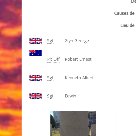
Dé
Causes de l
Lieu de 
Sgt
Glyn George
Plt Off
Robert Ernest
Sgt
Kenneth Albert
Sgt
Edwin