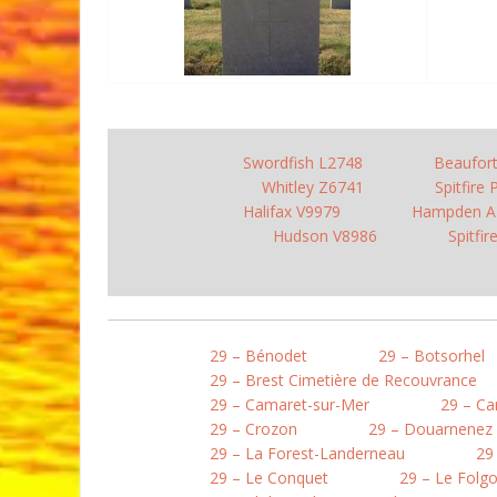
Swordfish L2748
Beaufor
Whitley Z6741
Spitfire
Halifax V9979
Hampden A
Hudson V8986
Spitfi
29 – Bénodet
29 – Botsorhel
29 – Brest Cimetière de Recouvrance
29 – Camaret-sur-Mer
29 – Ca
29 – Crozon
29 – Douarnenez
29 – La Forest-Landerneau
29
29 – Le Conquet
29 – Le Folg