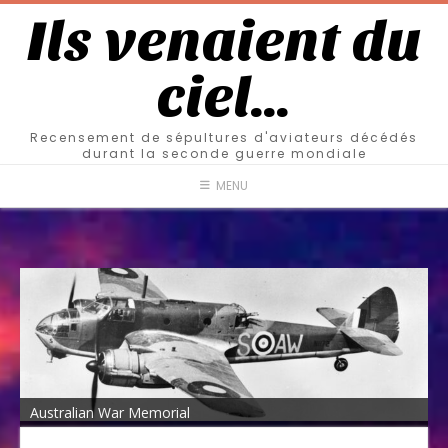
Ils venaient du
ciel…
Recensement de sépultures d'aviateurs décédés
durant la seconde guerre mondiale
MENU
Australian War Memorial