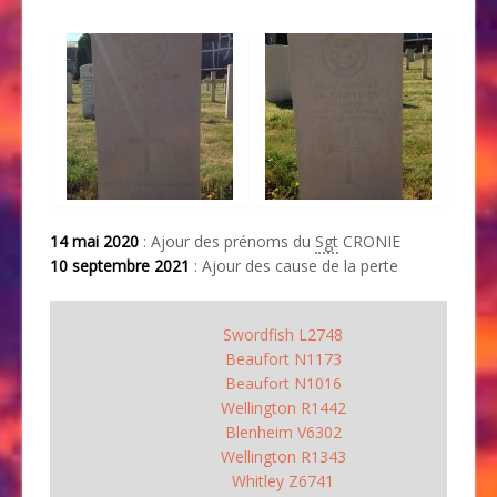
14 mai 2020
: Ajour des prénoms du
Sgt
CRONIE
10 septembre 2021
: Ajour des cause de la perte
Swordfish L2748
Beaufort N1173
Beaufort N1016
Wellington R1442
Blenheim V6302
Wellington R1343
Whitley Z6741