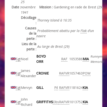
25
Date :
novembre
Mission :
Gardening en rade de Brest (29)
1941
Décollage
Thorney Island à 16:35
:
Causes
Probablement abattu par la
Flak
d’un
de la
navire
perte :
Lieu de la
Au large de Brest (29)
perte :
BOYD
Runnymed
Sgt
Noel
RAF
1053586
MIA
ORR
Memorial
James
Sgt
CRONIE
RAFVR
1057463
POW
Alexander
Sgt
Mervyn
GILL
Pil
RAFVR
1181624
KIA
John
Sgt
GRIFFITHS
Obs
RAFVR
1013752
KIA
Richard