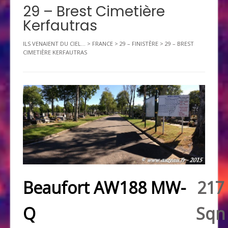
29 – Brest Cimetière
Kerfautras
ILS VENAIENT DU CIEL...
>
FRANCE
>
29 – FINISTÈRE
>
29 – BREST
CIMETIÈRE KERFAUTRAS
Beaufort AW188 MW-
217
Q
Sqn