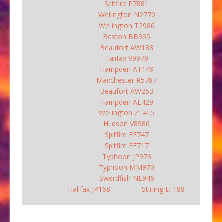
Spitfire P7881
Wellington N2770
Wellington T2986
Boston BB905
Beaufort AW188
Halifax V9979
Hampden AT149
Manchester R5787
Beaufort AW253
Hampden AE429
Wellington Z1415
Hudson V8986
Spitfire EE747
Spitfire EE717
Typhoon JP973
Typhoon MM970
Swordfish NE946
Halifax JP168
Stirling EF188